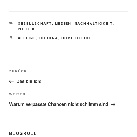
KATEGORIEN
GESELLSCHAFT
,
MEDIEN
,
NACHHALTIGKEIT
,
POLITIK
SCHLAGWÖRTER
ALLEINE
,
CORONA
,
HOME OFFICE
Beitragsnavigation
Vorheriger
ZURÜCK
Beitrag
Das bin ich!
Nächster
WEITER
Beitrag
Warum verpasste Chancen nicht schlimm sind
BLOGROLL