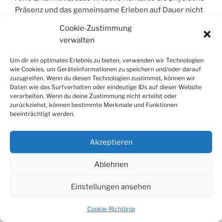
Präsenz und das gemeinsame Erleben auf Dauer nicht
ersetzen können.
Cookie-Zustimmung
verwalten
​Es ist völlig verständlich, dass du dich nicht verbiegen
willst – stoisch gesehen liegt dein Wert in deiner
Um dir ein optimales Erlebnis zu bieten, verwenden wir Technologien
Authentizität, nicht in der Anpassung an „Fußball und
wie Cookies, um Geräteinformationen zu speichern und/oder darauf
zuzugreifen. Wenn du diesen Technologien zustimmst, können wir
Saufen“. Dein familiäres Bezugssystem gibt dir aktuell
Daten wie das Surfverhalten oder eindeutige IDs auf dieser Website
Halt, aber die Sorge vor der Zukunft und die Hürden
verarbeiten. Wenn du deine Zustimmung nicht erteilst oder
durch Depression und Angststörung sind real und
zurückziehst, können bestimmte Merkmale und Funktionen
beeinträchtigt werden.
erfordern behutsame, wirksame Strategien.
​Hier sind ein paar stufenweise, nachhaltige Ansätze,
Akzeptieren
um reale Schnittmengen zu finden, ohne dich selbst zu
verlieren:
Ablehnen
Einstellungen ansehen
​1. Das IPAI (Innovation Park Artificial
Cookie-Richtlinie
Intelligence) als Anker nutzen