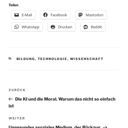
Teilen
E-Mail
Facebook
Mastodon
WhatsApp
Drucken
Reddit
KATEGORIEN
BILDUNG
,
TECHNOLOGIE
,
WISSENSCHAFT
Beitragsnavigation
Vorheriger
ZURÜCK
Beitrag
Die KI und die Moral. Warum das nicht so einfach
ist
Nächster
WEITER
Beitrag
Ungesundes asoziales Medium, der Rückzug