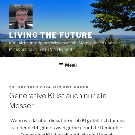
Zum
Inhalt
springen
LIVING THE FUTURE
Künstliche Intelligenz, Wissenschaft, Mental health und was
mir sonst noch in den Sinn kommt
Menü
VERÖFFENTLICHT
29. OKTOBER 2024
VON
UWE HAUCK
AM
Generative KI ist auch nur ein
Messer
Wenn wir darüber diskutieren, ob KI gefährlich für uns
ist oder nicht, gibt es zwei gerne genutzte Denkfehler.