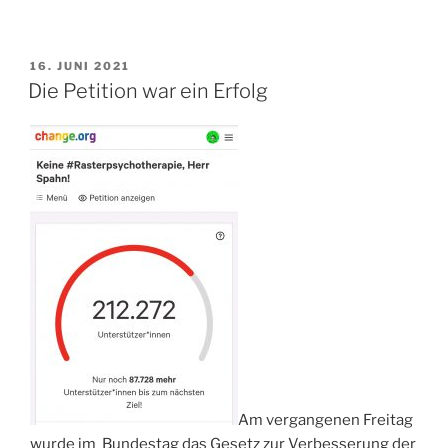
VERÖFFENTLICHT
16. JUNI 2021
AM
Die Petition war ein Erfolg
Am vergangenen Freitag
wurde im Bundestag das Gesetz zur Verbesserung der