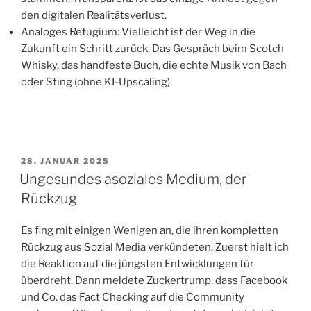
den digitalen Realitätsverlust.
​Analoges Refugium: Vielleicht ist der Weg in die
Zukunft ein Schritt zurück. Das Gespräch beim Scotch
Whisky, das handfeste Buch, die echte Musik von Bach
oder Sting (ohne KI-Upscaling).
VERÖFFENTLICHT
28. JANUAR 2025
AM
Ungesundes asoziales Medium, der
Rückzug
Es fing mit einigen Wenigen an, die ihren kompletten
Rückzug aus Sozial Media verkündeten. Zuerst hielt ich
die Reaktion auf die jüngsten Entwicklungen für
überdreht. Dann meldete Zuckertrump, dass Facebook
und Co. das Fact Checking auf die Community