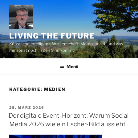
Zum
Inhalt
springen
LIVING THE FUTURE
Künstliche Intelligenz, Wissenschaft, Mental health und was
mir sonst noch in den Sinn kommt
Menü
KATEGORIE:
MEDIEN
VERÖFFENTLICHT
28. MÄRZ 2026
AM
Der digitale Event-Horizont: Warum Social
Media 2026 wie ein Escher-Bild aussieht