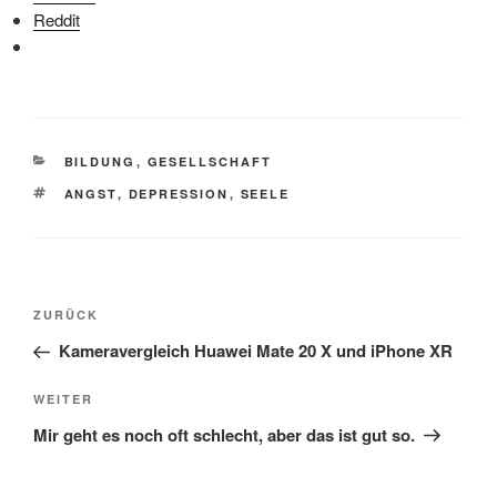
Reddit
KATEGORIEN
BILDUNG
,
GESELLSCHAFT
SCHLAGWÖRTER
ANGST
,
DEPRESSION
,
SEELE
Beitragsnavigation
Vorheriger
ZURÜCK
Beitrag
Kameravergleich Huawei Mate 20 X und iPhone XR
Nächster
WEITER
Beitrag
Mir geht es noch oft schlecht, aber das ist gut so.