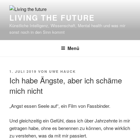
Zum
Inhalt
LIVING THE FUTURE
springen
Künstliche Intelligenz, Wissenschaft, Mental health und was mir
sonst noch in den Sinn kommt
Menü
VERÖFFENTLICHT
1. JULI 2019
VON
UWE HAUCK
AM
Ich habe Ängste, aber ich schäme
mich nicht
„Angst essen Seele auf“, ein Film von Fassbinder.
Und gleichzeitig ein Gefühl, dass ich über Jahrzehnte in mir
getragen habe, ohne es benennen zu können, ohne wirklich
zu verstehen, was da mit mir passiert.