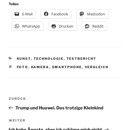
Teilen
E-Mail
Facebook
Mastodon
WhatsApp
Drucken
Reddit
KATEGORIEN
KUNST
,
TECHNOLOGIE
,
TESTBERICHT
SCHLAGWÖRTER
FOTO
,
KAMERA
,
SMARTPHONE
,
VERGLEICH
Beitragsnavigation
Vorheriger
ZURÜCK
Beitrag
Trump und Huawei. Das trotzige Kleinkind
Nächster
WEITER
Beitrag
Ich habe Ängste, aber ich schäme mich nicht