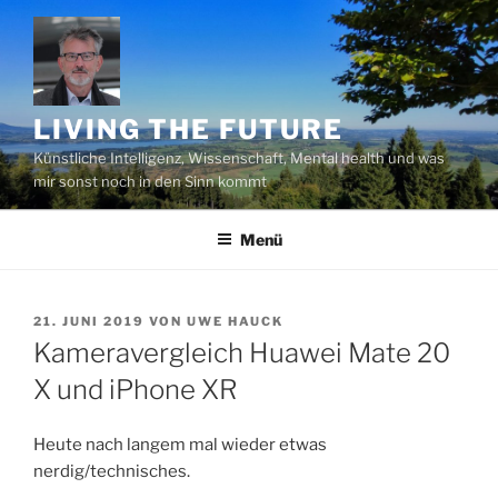
Zum
Inhalt
springen
LIVING THE FUTURE
Künstliche Intelligenz, Wissenschaft, Mental health und was
mir sonst noch in den Sinn kommt
Menü
VERÖFFENTLICHT
21. JUNI 2019
VON
UWE HAUCK
AM
Kameravergleich Huawei Mate 20
X und iPhone XR
Heute nach langem mal wieder etwas
nerdig/technisches.