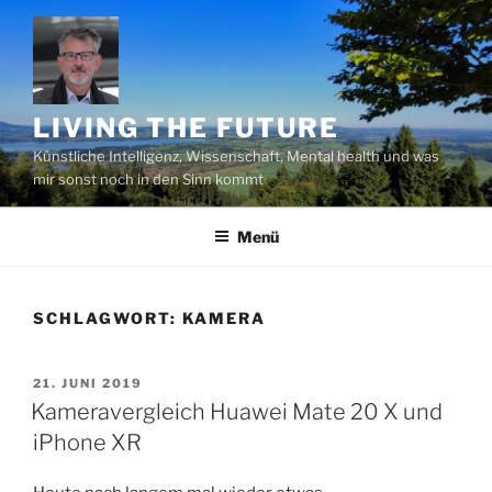
Zum
Inhalt
springen
LIVING THE FUTURE
Künstliche Intelligenz, Wissenschaft, Mental health und was
mir sonst noch in den Sinn kommt
Menü
SCHLAGWORT:
KAMERA
VERÖFFENTLICHT
21. JUNI 2019
AM
Kameravergleich Huawei Mate 20 X und
iPhone XR