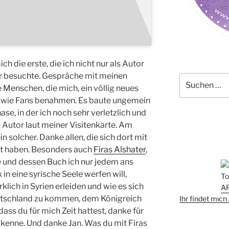
 die erste, die ich nicht nur als Autor
r besuchte. Gespräche mit meinen
Suchen
Menschen, die mich, ein völlig neues
nach:
st wie Fans benahmen. Es baute ungemein
ase, in der ich noch sehr verletzlich und
h Autor laut meiner Visitenkarte. Am
n solcher. Danke allen, die sich dort mit
ht haben. Besonders auch
Firas Alshater
,
 und dessen Buch ich nur jedem ans
 in eine syrische Seele werfen will,
klich in Syrien erleiden und wie es sich
Deutschland zu kommen, dem Königreich
Ihr findet mic
dass du für mich Zeit hattest, danke für
h kenne. Und danke Jan. Was du mit Firas