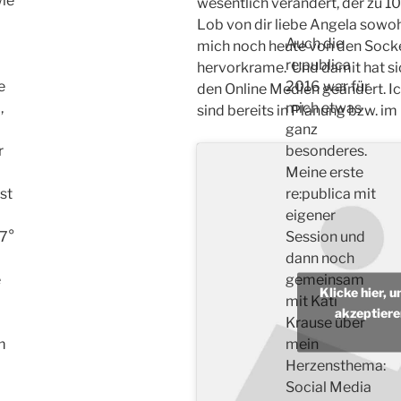
wie
wesentlich verändert, der zu 
Lob von dir liebe Angela sowohl
Auch die
mich noch heute von den Socke
re:publica
hervorkrame. Und damit hat si
e
2016 war für
den Online Medien geändert. Ic
,
mich etwas
sind bereits in Planung bzw. im
ganz
r
besonderes.
Meine erste
ist
re:publica mit
eigener
7°
Session und
dann noch
e
gemeinsam
Klicke hier, 
mit Kati
akzeptiere
Krause über
m
mein
Herzensthema:
Social Media