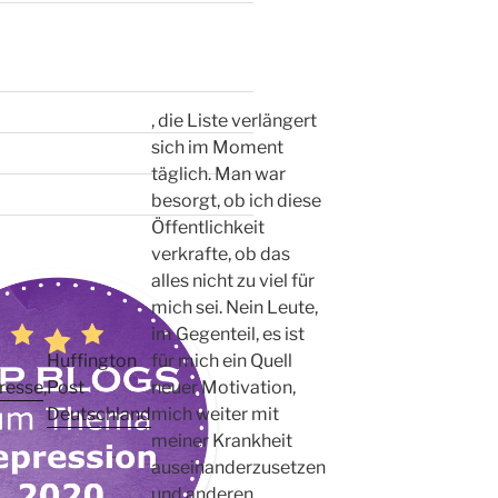
, die Liste verlängert
sich im Moment
täglich. Man war
besorgt, ob ich diese
Öffentlichkeit
verkrafte, ob das
alles nicht zu viel für
mich sei. Nein Leute,
im Gegenteil, es ist
Huffington
für mich ein Quell
resse
,
Post
neuer Motivation,
Deutschland
mich weiter mit
meiner Krankheit
auseinanderzusetzen
und anderen