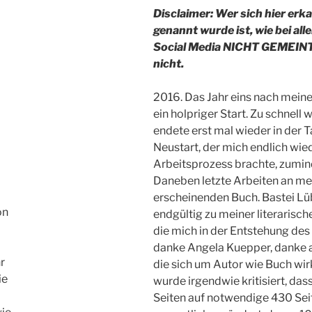
Disclaimer: Wer sich hier erk
genannt wurde ist, wie bei all
Social Media NICHT GEMEINT. 
nicht.
2016. Das Jahr eins nach mein
ein holpriger Start. Zu schnell 
endete erst mal wieder in der 
Neustart, der mich endlich wie
Arbeitsprozess brachte, zumi
Daneben letzte Arbeiten an me
erscheinenden Buch. Bastei Lü
on
endgültig zu meiner literarisc
die mich in der Entstehung des
danke Angela Kuepper, danke a
r
die sich um Autor wie Buch wi
ie
wurde irgendwie kritisiert, da
Seiten auf notwendige 430 Sei