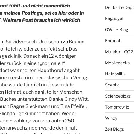
annt fühlt und nicht namentlich
Deutsche Depre
en meinen Postings, sei es hier oder in
Engadget
Weitere Post brauche ich wirklich
GWUP Blog
Komoot
em Suizidversuch. Und schon zu Beginn
wollte ich wieder zu perfekt sein. Das
Mahrko – CO2 
Tagesklinik. Danach ein 12 wöchiger
Mobilegeeks
der zurück in einen „normalen“
ndest was meinen Hauptberuf angeht.
Netzpolitik
inem ersten in einem klassischen Verlag
bbe wurde für mich in diesem Jahr
Sceptic
hen Heimat, auch dank toller Menschen,
Scienceblogs
 Buches unterstützten. Danke Cindy Witt,
uch Ragna Sieckmann und Tina Pfeifer,
Tomorrow Io
rklich toll gekümmert haben. Weder
Windy
ss die Erzählung von geplanten 250
ten anwuchs, noch wurde der Inhalt
Zeit Blogs