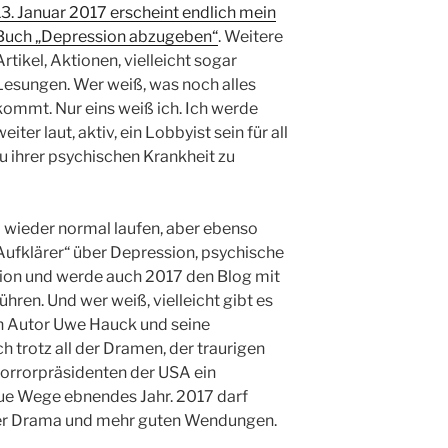
13. Januar 2017 erscheint endlich mein
Buch „Depression abzugeben“
. Weitere
Artikel, Aktionen, vielleicht sogar
Lesungen. Wer weiß, was noch alles
kommt. Nur eins weiß ich. Ich werde
weiter laut, aktiv, ein Lobbyist sein für all
zu ihrer psychischen Krankheit zu
l wieder normal laufen, aber ebenso
„Aufklärer“ über Depression, psychische
ion und werde auch 2017 den Blog mit
hren. Und wer weiß, vielleicht gibt es
n Autor Uwe Hauck und seine
h trotz all der Dramen, der traurigen
Horrorpräsidenten der USA ein
ue Wege ebnendes Jahr. 2017 darf
ger Drama und mehr guten Wendungen.