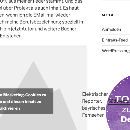
100% aus meiner Feder stammt. Und das
 über Projekt als auch Inhalt. Es haut
n, wenn ich die EMail mal wieder
META
ch meine Berufsbezeichnung speziell in
h bin jetzt Autor und weitere Bücher
Anmelden
 Entstehen.
Eintrags-Feed
WordPress.org
Elektrischer
um Marketing-Cookies zu
Reporter,
Südwestp
n und diesen Inhalt zu
bayrisches
aktivieren
Fernsehen,