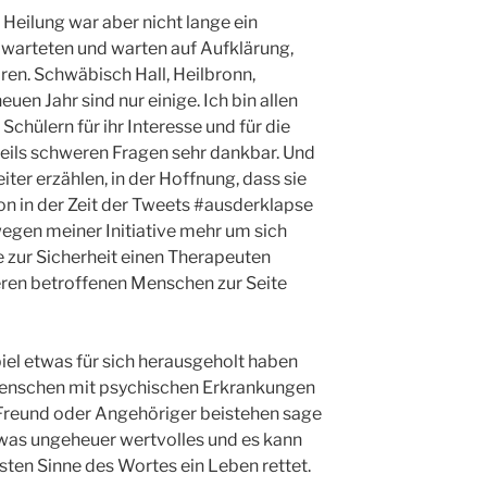
Heilung war aber nicht lange ein
 warteten und warten auf Aufklärung,
ren. Schwäbisch Hall, Heilbronn,
en Jahr sind nur einige. Ich bin allen
chülern für ihr Interesse und für die
 teils schweren Fragen sehr dankbar. Und
ter erzählen, in der Hoffnung, dass sie
on in der Zeit der Tweets #ausderklapse
wegen meiner Initiative mehr um sich
 zur Sicherheit einen Therapeuten
ren betroffenen Menschen zur Seite
piel etwas für sich herausgeholt haben
e Menschen mit psychischen Erkrankungen
ls Freund oder Angehöriger beistehen sage
etwas ungeheuer wertvolles und es kann
sten Sinne des Wortes ein Leben rettet.