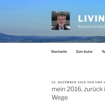
Zum
Inhalt
springen
LIVI
Künstliche Inte
Startseite
Zum Autor
Te
VERÖFFENTLICHT
16. DEZEMBER 2016
VON
UWE 
AM
mein 2016, zurück
Wege