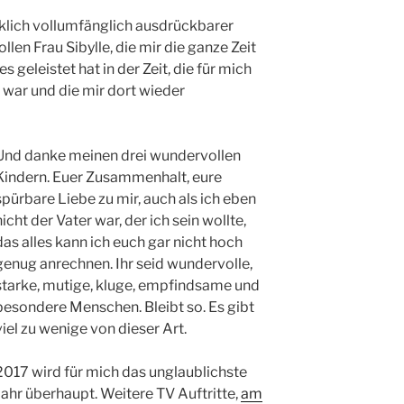
rklich vollumfänglich ausdrückbarer
len Frau Sibylle, die mir die ganze Zeit
s geleistet hat in der Zeit, die für mich
war und die mir dort wieder
Und danke meinen drei wundervollen
Kindern. Euer Zusammenhalt, eure
spürbare Liebe zu mir, auch als ich eben
nicht der Vater war, der ich sein wollte,
das alles kann ich euch gar nicht hoch
genug anrechnen. Ihr seid wundervolle,
starke, mutige, kluge, empfindsame und
besondere Menschen. Bleibt so. Es gibt
viel zu wenige von dieser Art.
2017 wird für mich das unglaublichste
Jahr überhaupt. Weitere TV Auftritte,
am