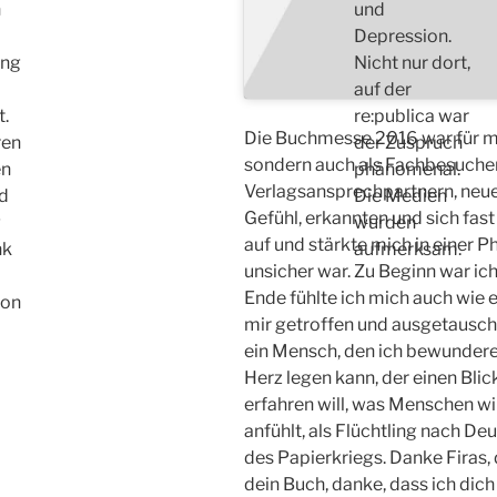
h
und
Depression.
ung
Nicht nur dort,
auf der
.
re:publica war
Die Buchmesse 2016 war für mich
ren
der Zuspruch
sondern auch als Fachbesuche
en
phänomenal.
Verlagsansprechpartnern, neue 
d
Die Medien
Gefühl, erkannten und sich fa
g
wurden
auf und stärkte mich in einer Ph
nk
aufmerksam.
unsicher war. Zu Beginn war ic
Ende fühlte ich mich auch wie ei
ion
mir getroffen und ausgetausc
ein Mensch, den ich bewundere
Herz legen kann, der einen Blick
erfahren will, was Menschen wir
anfühlt, als Flüchtling nach 
des Papierkriegs. Danke Firas, 
dein Buch, danke, dass ich dic