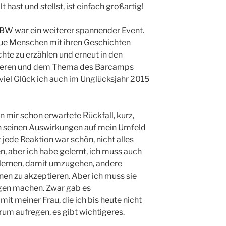
hast und stellst, ist einfach großartig!
o BW
war ein weiterer spannender Event.
neue Menschen mit ihren Geschichten
te zu erzählen und erneut in den
ktieren und dem Thema des Barcamps
 viel Glück ich auch im Unglücksjahr 2015
mir schon erwartete Rückfall, kurz,
in seinen Auswirkungen auf mein Umfeld
t jede Reaktion war schön, nicht alles
n, aber ich habe gelernt, ich muss auch
s lernen, damit umzugehen, andere
nen zu akzeptieren. Aber ich muss sie
igen machen. Zwar gab es
t meiner Frau, die ich bis heute nicht
rum aufregen, es gibt wichtigeres.