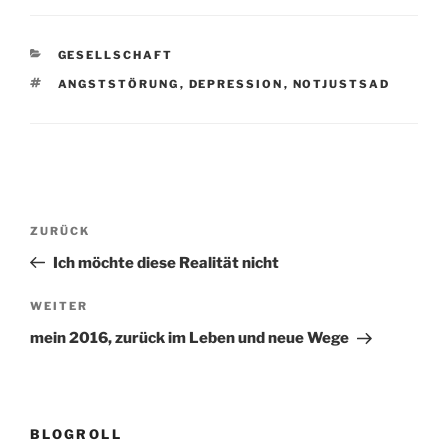
KATEGORIEN
GESELLSCHAFT
SCHLAGWÖRTER
ANGSTSTÖRUNG
,
DEPRESSION
,
NOTJUSTSAD
Beitragsnavigation
Vorheriger
ZURÜCK
Beitrag
Ich möchte diese Realität nicht
Nächster
WEITER
Beitrag
mein 2016, zurück im Leben und neue Wege
BLOGROLL