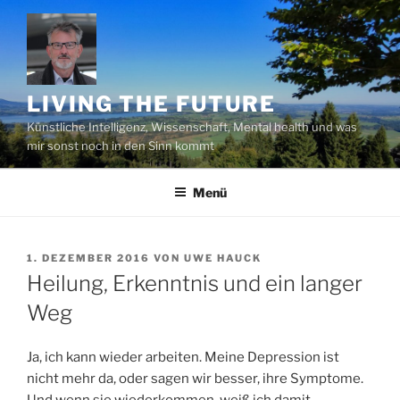
Zum
Inhalt
springen
LIVING THE FUTURE
Künstliche Intelligenz, Wissenschaft, Mental health und was
mir sonst noch in den Sinn kommt
Menü
VERÖFFENTLICHT
1. DEZEMBER 2016
VON
UWE HAUCK
AM
Heilung, Erkenntnis und ein langer
Weg
Ja, ich kann wieder arbeiten. Meine Depression ist
nicht mehr da, oder sagen wir besser, ihre Symptome.