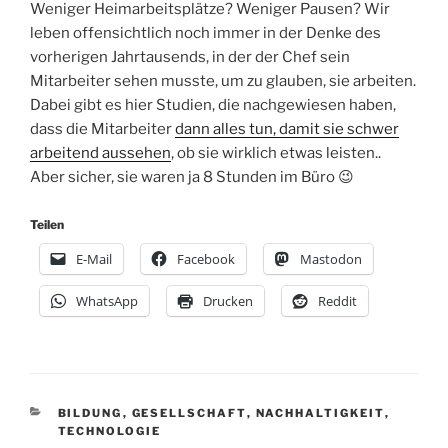
Weniger Heimarbeitsplätze? Weniger Pausen? Wir
leben offensichtlich noch immer in der Denke des
vorherigen Jahrtausends, in der der Chef sein
Mitarbeiter sehen musste, um zu glauben, sie arbeiten.
Dabei gibt es hier Studien, die nachgewiesen haben,
dass die Mitarbeiter
dann alles tun, damit sie schwer
arbeitend aussehen
, ob sie wirklich etwas leisten..
Aber sicher, sie waren ja 8 Stunden im Büro 😉
Teilen
E-Mail
Facebook
Mastodon
WhatsApp
Drucken
Reddit
KATEGORIEN
BILDUNG
,
GESELLSCHAFT
,
NACHHALTIGKEIT
,
TECHNOLOGIE