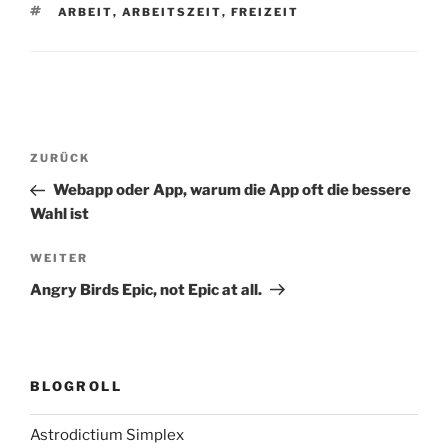
SCHLAGWÖRTER
ARBEIT
,
ARBEITSZEIT
,
FREIZEIT
Beitragsnavigation
Vorheriger
ZURÜCK
Beitrag
Webapp oder App, warum die App oft die bessere
Wahl ist
Nächster
WEITER
Beitrag
Angry Birds Epic, not Epic at all.
BLOGROLL
Astrodictium Simplex