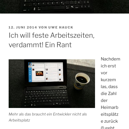
VERÖFFENTLICHT
12. JUNI 2014
VON
UWE HAUCK
AM
Ich will feste Arbeitszeiten,
verdammt! Ein Rant
Nachdem
ich erst
vor
kurzem
las, dass
die Zahl
der
Heimarb
Mehr als das braucht ein Entwickler nicht als
eitsplätz
Arbeitsplatz
e zurück
(!) geht