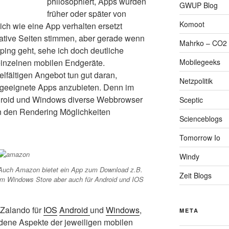
philosophiert, Apps würden
GWUP Blog
früher oder später von
Komoot
ch wie eine App verhalten ersetzt
mative Seiten stimmen, aber gerade wenn
Mahrko – CO2 
ng geht, sehe ich doch deutliche
Mobilegeeks
 einzelnen mobilen Endgeräte.
elfältigen Angebot tun gut daran,
Netzpolitik
 geeignete Apps anzubieten. Denn im
droid und Windows diverse Webbrowser
Sceptic
in den Rendering Möglichkeiten
Scienceblogs
Tomorrow Io
Windy
Auch Amazon bietet ein App zum Download z.B.
Zeit Blogs
im Windows Store aber auch für Android und IOS
 Zalando für
IOS
Android
und
Windows
,
META
edene Aspekte der jeweiligen mobilen