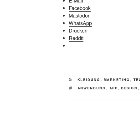
E-Mail
Facebook
Mastodon
WhatsApp
Drucken
Reddit
KATEGORIEN
KLEIDUNG
,
MARKETING
,
TE
SCHLAGWÖRTER
ANWENDUNG
,
APP
,
DESIGN