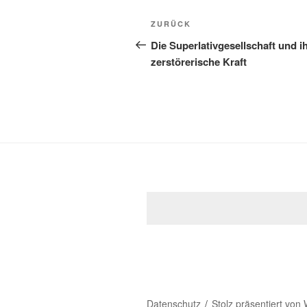
Beitragsnavigation
Vorheriger
ZURÜCK
Beitrag
Die Superlativgesellschaft und i
zerstörerische Kraft
Datenschutz
Stolz präsentiert von