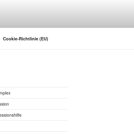
noch in den Sinn kommt
Cookie-Richtlinie (EU)
implex
ssion
ssionshilfe