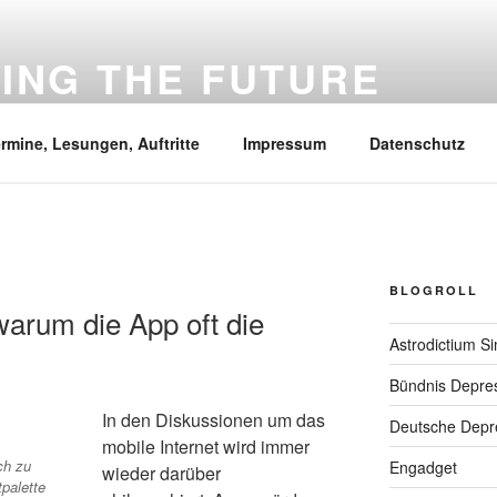
VING THE FUTURE
he Intelligenz, Wissenschaft, Mental health und was mir sonst 
rmine, Lesungen, Auftritte
Impressum
Datenschutz
BLOGROLL
arum die App oft die
Astrodictium S
Bündnis Depre
In den Diskussionen um das
Deutsche Depre
mobile Internet wird immer
ch zu
Engadget
wieder darüber
palette