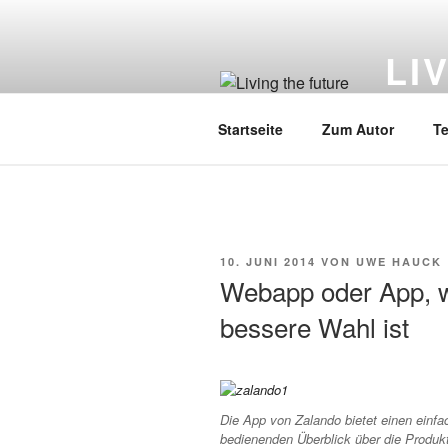
Zum
Inhalt
LI
springen
Künstlic
Startseite
Zum Autor
Te
VERÖFFENTLICHT
10. JUNI 2014
VON
UWE HAUCK
AM
Webapp oder App, w
bessere Wahl ist
Die App von Zalando bietet einen einfa
bedienenden Überblick über die Produkt