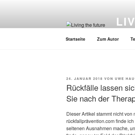
Zum
Inhalt
LI
springen
Künstlic
Startseite
Zum Autor
Te
VERÖFFENTLICHT
24. JANUAR 2018
VON
UWE HAU
AM
Rückfälle lassen si
Sie nach der Therapi
Dieser Artikel stammt nicht von 
rückfallprävention.com finde ich 
seltenen Ausnahmen mache, und 