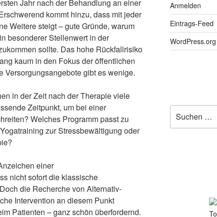
m ersten Jahr nach der Behandlung an einer
Anmelden
Erschwerend kommt hinzu, dass mit jeder
Eintrags-Feed
ne Weitere steigt – gute Gründe, warum
in besonderer Stellenwert in der
WordPress.org
ukommen sollte. Das hohe Rückfallrisiko
lang kaum in den Fokus der öffentlichen
e Versorgungsangebote gibt es wenige.
en in der Zeit nach der Therapie viele
assende Zeitpunkt, um bei einer
Suchen
hreiten? Welches Programm passt zu
nach:
 Yogatraining zur Stressbewältigung oder
pie?
 Anzeichen einer
 nicht sofort die klassische
 Doch die Recherche von Alternativ-
che Intervention an diesem Punkt
beim Patienten – ganz schön überfordernd.