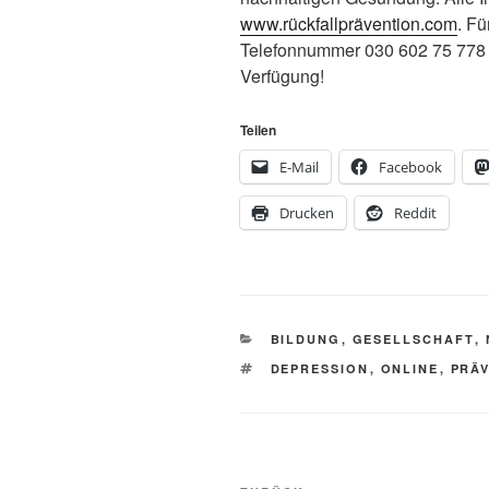
www.rückfallprävention.com
. Fü
Telefonnummer 030 602 75 778
Verfügung!
Teilen
E-Mail
Facebook
Drucken
Reddit
KATEGORIEN
BILDUNG
,
GESELLSCHAFT
,
SCHLAGWÖRTER
DEPRESSION
,
ONLINE
,
PRÄ
Beitragsnavigation