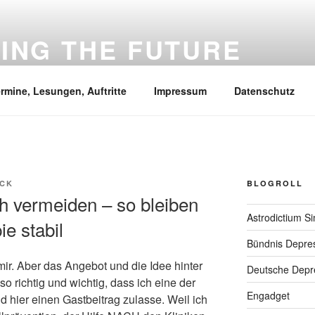
VING THE FUTURE
he Intelligenz, Wissenschaft, Mental health und was mir sonst 
rmine, Lesungen, Auftritte
Impressum
Datenschutz
CK
BLOGROLL
ch vermeiden – so bleiben
Astrodictium S
e stabil
Bündnis Depre
mir. Aber das Angebot und die Idee hinter
Deutsche Depre
so richtig und wichtig, dass ich eine der
Engadget
hier einen Gastbeitrag zulasse. Weil ich