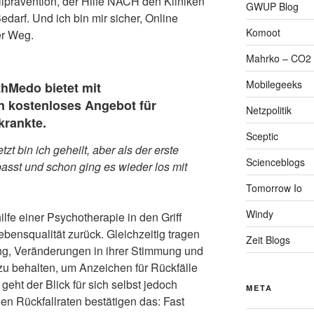
llprävention, der Hilfe NACH den Kliniken
GWUP Blog
edarf. Und ich bin mir sicher, Online
Komoot
er Weg.
Mahrko – CO2 
Mobilegeeks
thMedo bietet mit
n kostenloses Angebot für
Netzpolitik
krankte.
Sceptic
tzt bin ich geheilt, aber als der erste
Scienceblogs
passt und schon ging es wieder los mit
Tomorrow Io
Windy
lfe einer Psychotherapie in den Griff
ensqualität zurück. Gleichzeitig tragen
Zeit Blogs
ung, Veränderungen in ihrer Stimmung und
zu behalten, um Anzeichen für Rückfälle
 geht der Blick für sich selbst jedoch
META
en Rückfallraten bestätigen das: Fast