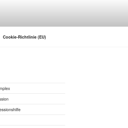
noch in den Sinn kommt
Cookie-Richtlinie (EU)
implex
ssion
ssionshilfe