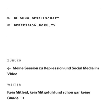
KATEGORIEN
BILDUNG
,
GESELLSCHAFT
SCHLAGWÖRTER
DEPRESSION
,
DOKU
,
TV
Beitragsnavigation
Vorheriger
ZURÜCK
Beitrag
Meine Session zu Depression und Social Media im
Video
Nächster
WEITER
Beitrag
Kein Mitleid, kein Mitgefühl und schon gar keine
Gnade