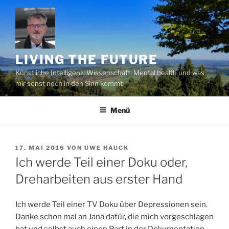
Zum
Inhalt
springen
LIVING THE FUTURE
Künstliche Intelligenz, Wissenschaft, Mental health und was
mir sonst noch in den Sinn kommt
Menü
VERÖFFENTLICHT
17. MAI 2016
VON
UWE HAUCK
AM
Ich werde Teil einer Doku oder,
Dreharbeiten aus erster Hand
Ich werde Teil einer TV Doku über Depressionen sein.
Danke schon mal an Jana dafür, die mich vorgeschlagen