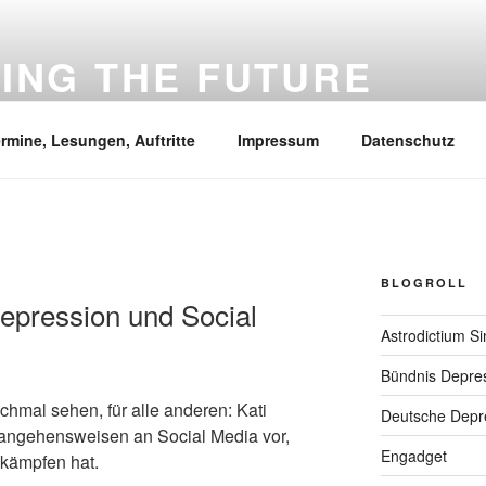
VING THE FUTURE
he Intelligenz, Wissenschaft, Mental health und was mir sonst 
rmine, Lesungen, Auftritte
Impressum
Datenschutz
BLOGROLL
epression und Social
Astrodictium S
Bündnis Depre
chmal sehen, für alle anderen: Kati
Deutsche Depre
rangehensweisen an Social Media vor,
Engadget
kämpfen hat.