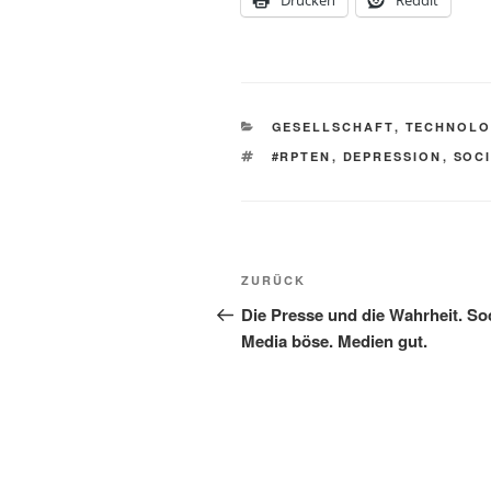
Drucken
Reddit
KATEGORIEN
GESELLSCHAFT
,
TECHNOLO
SCHLAGWÖRTER
#RPTEN
,
DEPRESSION
,
SOC
Beitragsnavigation
Vorheriger
ZURÜCK
Beitrag
Die Presse und die Wahrheit. Soc
Media böse. Medien gut.