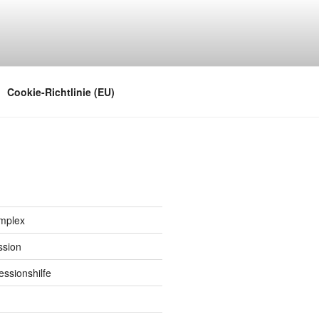
noch in den Sinn kommt
Cookie-Richtlinie (EU)
implex
ssion
ssionshilfe