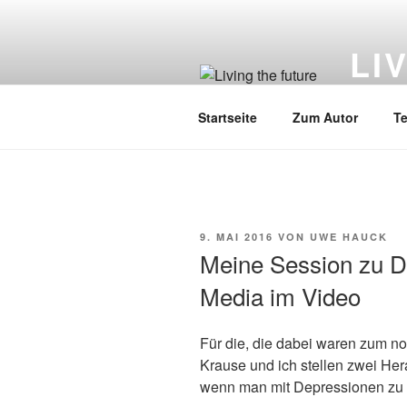
Zum
Inhalt
LI
springen
Künstlic
Startseite
Zum Autor
Te
VERÖFFENTLICHT
9. MAI 2016
VON
UWE HAUCK
AM
Meine Session zu D
Media im Video
Für die, die dabei waren zum no
Krause und ich stellen zwei He
wenn man mit Depressionen zu 