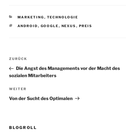
KATEGORIEN
MARKETING
,
TECHNOLOGIE
SCHLAGWÖRTER
ANDROID
,
GOOGLE
,
NEXUS
,
PREIS
Beitragsnavigation
Vorheriger
ZURÜCK
Beitrag
Die Angst des Managements vor der Macht des
sozialen Mitarbeiters
Nächster
WEITER
Beitrag
Von der Sucht des Optimalen
BLOGROLL