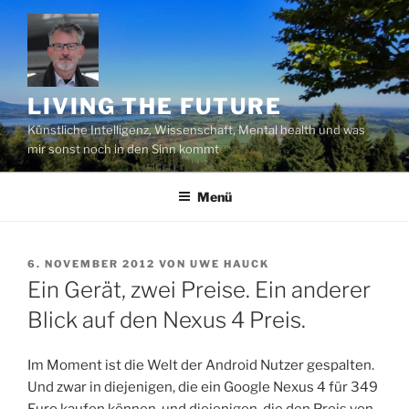
Zum
Inhalt
springen
LIVING THE FUTURE
Künstliche Intelligenz, Wissenschaft, Mental health und was
mir sonst noch in den Sinn kommt
Menü
VERÖFFENTLICHT
6. NOVEMBER 2012
VON
UWE HAUCK
AM
Ein Gerät, zwei Preise. Ein anderer
Blick auf den Nexus 4 Preis.
Im Moment ist die Welt der Android Nutzer gespalten.
Und zwar in diejenigen, die ein Google Nexus 4 für 349