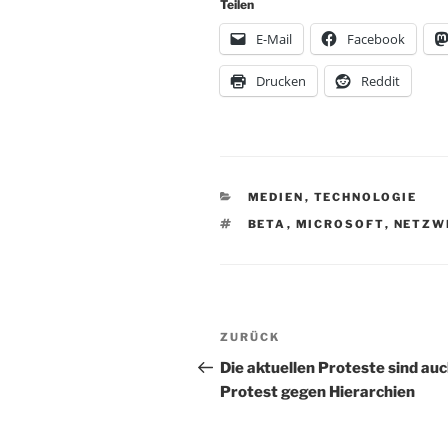
Teilen
E-Mail
Facebook
Drucken
Reddit
KATEGORIEN
MEDIEN
,
TECHNOLOGIE
SCHLAGWÖRTER
BETA
,
MICROSOFT
,
NETZW
Beitragsnavigation
Vorheriger
ZURÜCK
Beitrag
Die aktuellen Proteste sind auc
Protest gegen Hierarchien