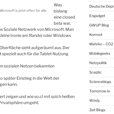
Was
Deutsche Depre
crosoft is jetzt offen für alle.
bislang
Engadget
eine closed
beta war,
GWUP Blog
das Soziale Netzwerk von Microsoft. Man
Komoot
 kleine Ironie am Rande) oder Windows
Mahrko – CO2 
e Oberfläche sieht aufgeräumt aus. Der
Mobilegeeks
t speziell auch für die Tablet Nutzung
Netzpolitik
ren sozialen Netzen bekannten
Sceptic
o später Einstieg in die Welt der
Scienceblogs
ngen kann.
Tomorrow Io
t zeigen und wie so.cl mit solch heißen
Windy
rivatsphäre umgeht.
Zeit Blogs