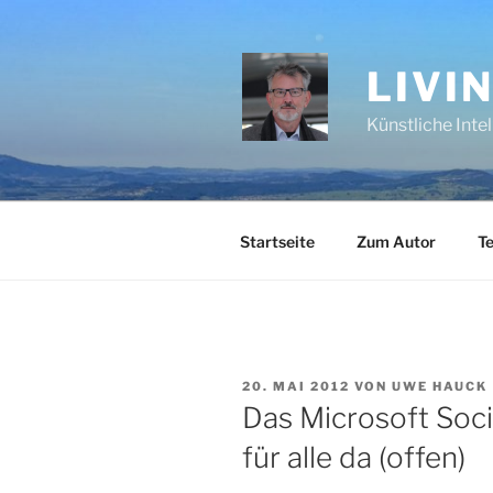
Zum
Inhalt
springen
LIVI
Künstliche Inte
Startseite
Zum Autor
Te
VERÖFFENTLICHT
20. MAI 2012
VON
UWE HAUCK
AM
Das Microsoft Socia
für alle da (offen)