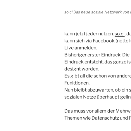
so.cl Das neue soziale Netzwerk von Mi
kann jetzt jeder nutzen.
so.cl
, 
kann sich via Facebook (nette
Live anmelden.
Bisheriger erster Eindruck: Di
Eindruck entsteht, das ganze is
designt worden.
Es gibt all die schon von ande
Funktionen.
Nun bleibt abzuwarten, ob ein s
sozialen Netze überhaupt geli
Das muss vor allem der Mehrwer
Themen wie Datenschutz und P