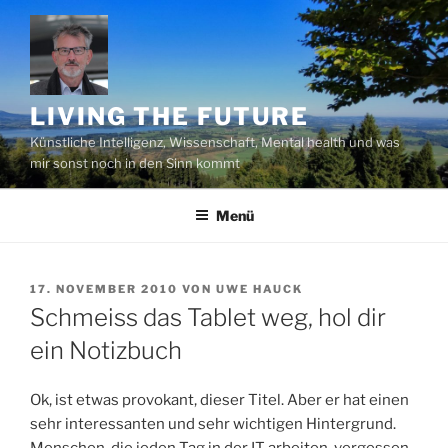
Zum
Inhalt
springen
LIVING THE FUTURE
Künstliche Intelligenz, Wissenschaft, Mental health und was
mir sonst noch in den Sinn kommt
Menü
VERÖFFENTLICHT
17. NOVEMBER 2010
VON
UWE HAUCK
AM
Schmeiss das Tablet weg, hol dir
ein Notizbuch
Ok, ist etwas provokant, dieser Titel. Aber er hat einen
sehr interessanten und sehr wichtigen Hintergrund.