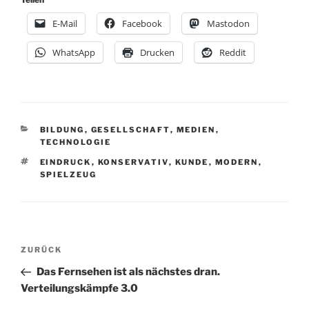
E-Mail
Facebook
Mastodon
WhatsApp
Drucken
Reddit
KATEGORIEN
BILDUNG
,
GESELLSCHAFT
,
MEDIEN
,
TECHNOLOGIE
SCHLAGWÖRTER
EINDRUCK
,
KONSERVATIV
,
KUNDE
,
MODERN
,
SPIELZEUG
Beitragsnavigation
Vorheriger
ZURÜCK
Beitrag
Das Fernsehen ist als nächstes dran.
Verteilungskämpfe 3.0