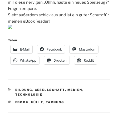
mir diese nervigen „Ohhh, haste ein neues Spielzeug?“
Fragen erspare.
Sieht außerdem schick aus und ist ein guter Schutz für
meinen eBook Reader!
Teilen
E-Mail
Facebook
Mastodon
WhatsApp
Drucken
Reddit
KATEGORIEN
BILDUNG
,
GESELLSCHAFT
,
MEDIEN
,
TECHNOLOGIE
SCHLAGWÖRTER
EBOOK
,
HÜLLE
,
TARNUNG