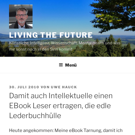
Zum
Inhalt
springen
LIVING THE FUTURE
Künstliche Intelligenz, Wissenschaft, Mental health und was
mir sonst noch in den Sinn kommt
Menü
VERÖFFENTLICHT
30. JULI 2010
VON
UWE HAUCK
AM
Damit auch Intellektuelle einen
EBook Leser ertragen, die edle
Lederbuchhülle
Heute angekommen: Meine eBook Tarnung, damit ich