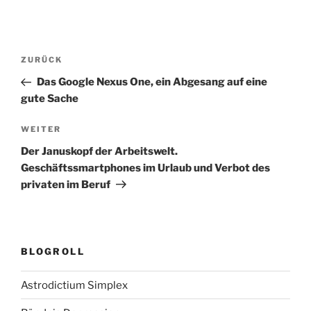
Beitragsnavigation
Vorheriger
ZURÜCK
Beitrag
Das Google Nexus One, ein Abgesang auf eine
gute Sache
Nächster
WEITER
Beitrag
Der Januskopf der Arbeitswelt.
Geschäftssmartphones im Urlaub und Verbot des
privaten im Beruf
BLOGROLL
Astrodictium Simplex