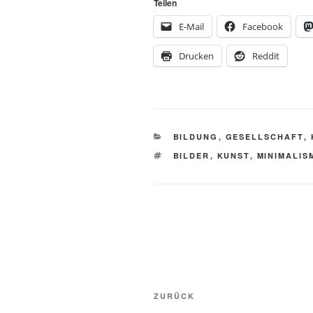
Teilen
E-Mail
Facebook
Drucken
Reddit
KATEGORIEN
BILDUNG
,
GESELLSCHAFT
,
SCHLAGWÖRTER
BILDER
,
KUNST
,
MINIMALIS
Beitragsnavigation
Vorheriger
ZURÜCK