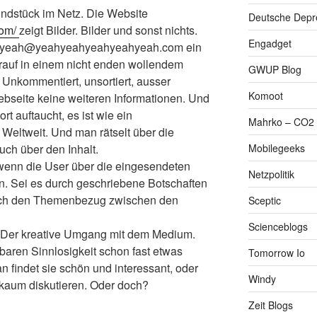
undstück im Netz. Die Website
Deutsche Depre
com/
zeigt Bilder. Bilder und sonst nichts.
Engadget
 an yeah@yeahyeahyeahyeahyeah.com ein
arauf in einem nicht enden wollendem
GWUP Blog
 Unkommentiert, unsortiert, ausser
Komoot
ebseite keine weiteren Informationen. Und
t auftaucht, es ist wie ein
Mahrko – CO2 
eltweit. Und man rätselt über die
Mobilegeeks
uch über den Inhalt.
, wenn die User über die eingesendeten
Netzpolitik
en. Sei es durch geschriebene Botschaften
durch den Themenbezug zwischen den
Sceptic
Scienceblogs
a. Der kreative Umgang mit dem Medium.
nbaren Sinnlosigkeit schon fast etwas
Tomorrow Io
 findet sie schön und interessant, oder
Windy
h kaum diskutieren. Oder doch?
Zeit Blogs