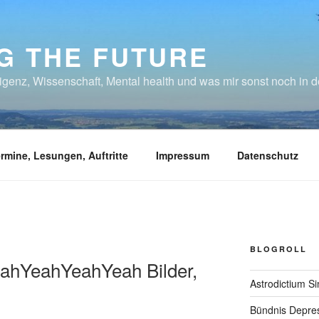
NG THE FUTURE
lligenz, Wissenschaft, Mental health und was mir sonst noch in
rmine, Lesungen, Auftritte
Impressum
Datenschutz
BLOGROLL
eahYeahYeahYeah Bilder,
Astrodictium S
Bündnis Depre