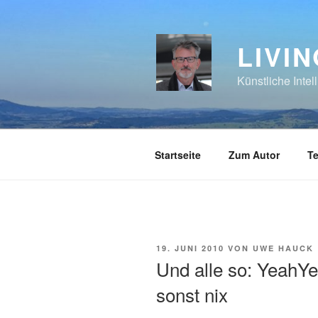
Zum
Inhalt
springen
LIVI
Künstliche Inte
Startseite
Zum Autor
Te
VERÖFFENTLICHT
19. JUNI 2010
VON
UWE HAUCK
AM
Und alle so: YeahY
sonst nix