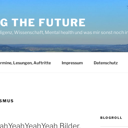
NG THE FUTURE
lligenz, Wissenschaft, Mental health und was mir sonst noch 
rmine, Lesungen, Auftritte
Impressum
Datenschutz
ISMUS
BLOGROLL
eahYeahYeahYeah Bilder,