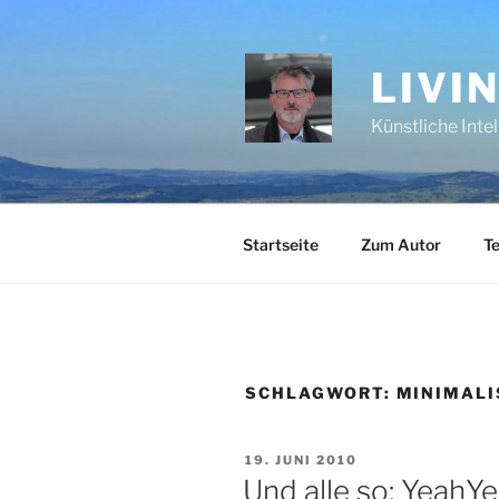
Zum
Inhalt
springen
LIVI
Künstliche Inte
Startseite
Zum Autor
Te
SCHLAGWORT:
MINIMAL
VERÖFFENTLICHT
19. JUNI 2010
AM
Und alle so: YeahY