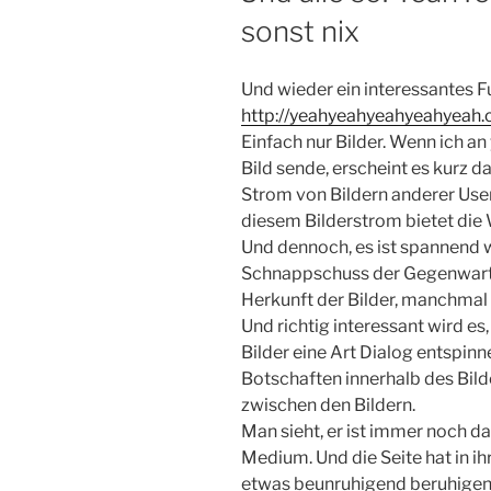
sonst nix
Und wieder ein interessantes 
http://yeahyeahyeahyeahyeah
Einfach nur Bilder. Wenn ich
Bild sende, erscheint es kurz 
Strom von Bildern anderer User
diesem Bilderstrom bietet die
Und dennoch, es ist spannend wa
Schnappschuss der Gegenwart. 
Herkunft der Bilder, manchmal 
Und richtig interessant wird e
Bilder eine Art Dialog entspinn
Botschaften innerhalb des Bil
zwischen den Bildern.
Man sieht, er ist immer noch 
Medium. Und die Seite hat in ih
etwas beunruhigend beruhigend