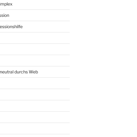
implex
ssion
ssionshilfe
neutral durchs Web