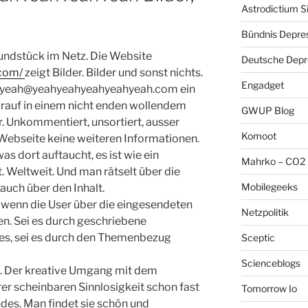
Astrodictium S
Bündnis Depre
Fundstück im Netz. Die Website
Deutsche Depre
.com/
zeigt Bilder. Bilder und sonst nichts.
Engadget
 an yeah@yeahyeahyeahyeahyeah.com ein
darauf in einem nicht enden wollendem
GWUP Blog
. Unkommentiert, unsortiert, ausser
Komoot
 Webseite keine weiteren Informationen.
s dort auftaucht, es ist wie ein
Mahrko – CO2 
Weltweit. Und man rätselt über die
Mobilegeeks
auch über den Inhalt.
s, wenn die User über die eingesendeten
Netzpolitik
en. Sei es durch geschriebene
des, sei es durch den Themenbezug
Sceptic
Scienceblogs
da. Der kreative Umgang mit dem
rer scheinbaren Sinnlosigkeit schon fast
Tomorrow Io
es. Man findet sie schön und