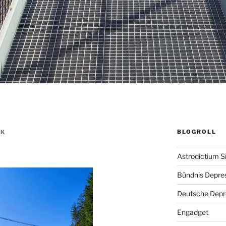
BLOGROLL
CK
Astrodictium S
Bündnis Depre
Deutsche Depre
Engadget