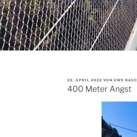
VERÖFFENTLICHT
22. APRIL 2022
VON
UWE HAU
AM
400 Meter Angst