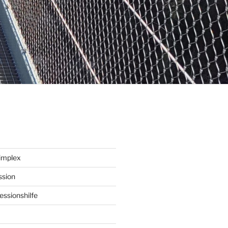
implex
ssion
ssionshilfe