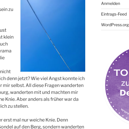
Anmelden
sein zu
Eintrags-Feed
WordPress.org
ust
t klein
auch
Drama
ie
 nicht
ch denn jetzt? Wie viel Angst konnte ich
r mir selbst. All diese Fragen wanderten
nburg, wanderten mit und machten mir
 Knie. Aber anders als früher war da
ch zu stellen.
erst mal nur weiche Knie. Denn
e Gondel auf den Berg, sondern wanderten