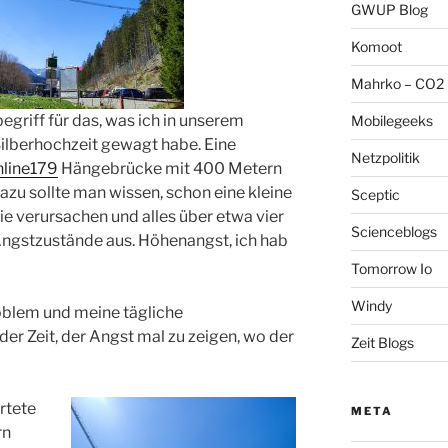
GWUP Blog
Komoot
Mahrko – CO2 
egriff für das, was ich in unserem
Mobilegeeks
Silberhochzeit gewagt habe. Eine
Netzpolitik
hline179
Hängebrücke mit 400 Metern
zu sollte man wissen, schon eine kleine
Sceptic
ie verursachen und alles über etwa vier
Scienceblogs
Angstzustände aus. Höhenangst, ich hab
Tomorrow Io
Windy
oblem und meine tägliche
der Zeit, der Angst mal zu zeigen, wo der
Zeit Blogs
rtete
META
rn