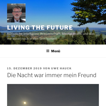
Zum
Inhalt
springen
LIVING THE FUTURE
Künstliche Intelligenz, Wissenschaft, Mental health und was
mir sonst noch in den Sinn kommt
Menü
VERÖFFENTLICHT
15. DEZEMBER 2019
VON
UWE HAUCK
AM
Die Nacht war immer mein Freund