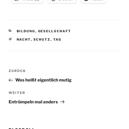
KATEGORIEN
BILDUNG
,
GESELLSCHAFT
SCHLAGWÖRTER
NACHT
,
SCHUTZ
,
TAG
Beitragsnavigation
Vorheriger
ZURÜCK
Beitrag
Was heißt eigentlich mutig
Nächster
WEITER
Beitrag
Entrümpeln mal anders