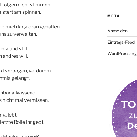
ht folgen nicht stimmen
eistert am spinnen.
META
ab mich lang dran gehalten.
Anmelden
uns zu verwalten.
Eintrags-Feed
hig und still.
WordPress.org
 andres will.
ird verbogen, verdammt.
ntnis gelangt.
inbar allwissend
s nicht mal vermissen.
ig, lebt.
etzte Rolle ihr gebt.
e Floskel ich weiß,