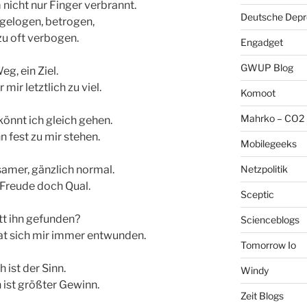
 nicht nur Finger verbrannt.
Deutsche Depre
 gelogen, betrogen,
zu oft verbogen.
Engadget
GWUP Blog
g, ein Ziel.
ir letztlich zu viel.
Komoot
Mahrko – CO2 
könnt ich gleich gehen.
n fest zu mir stehen.
Mobilegeeks
Netzpolitik
gsamer, gänzlich normal.
 Freude doch Qual.
Sceptic
ätt ihn gefunden?
Scienceblogs
at sich mir immer entwunden.
Tomorrow Io
 ist der Sinn.
Windy
 ist größter Gewinn.
Zeit Blogs