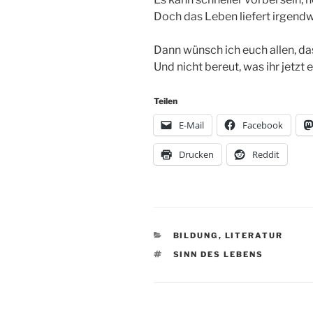
Doch das Leben liefert irgend
Dann wünsch ich euch allen, das
Und nicht bereut, was ihr jetzt e
Teilen
E-Mail
Facebook
Drucken
Reddit
KATEGORIEN
BILDUNG
,
LITERATUR
SCHLAGWÖRTER
SINN DES LEBENS