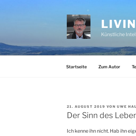
Zum
Inhalt
springen
LIVI
Künstliche Inte
Startseite
Zum Autor
Te
VERÖFFENTLICHT
21. AUGUST 2019
VON
UWE HA
AM
Der Sinn des Lebe
Ich kenne ihn nicht. Hab ihn eig