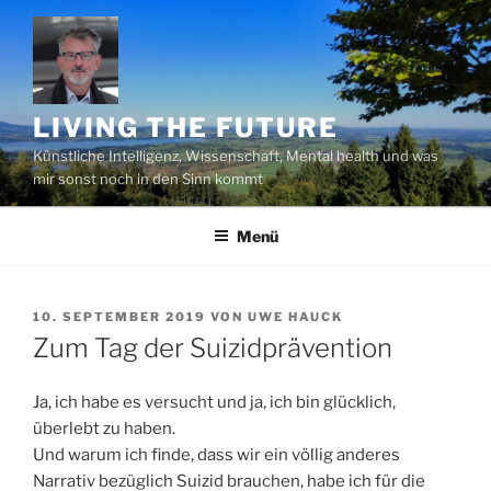
Zum
Inhalt
springen
LIVING THE FUTURE
Künstliche Intelligenz, Wissenschaft, Mental health und was
mir sonst noch in den Sinn kommt
Menü
VERÖFFENTLICHT
10. SEPTEMBER 2019
VON
UWE HAUCK
AM
Zum Tag der Suizidprävention
Ja, ich habe es versucht und ja, ich bin glücklich,
überlebt zu haben.
Und warum ich finde, dass wir ein völlig anderes
Narrativ bezüglich Suizid brauchen, habe ich für die