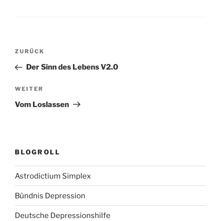
Beitragsnavigation
Vorheriger
ZURÜCK
Beitrag
Der Sinn des Lebens V2.0
Nächster
WEITER
Beitrag
Vom Loslassen
BLOGROLL
Astrodictium Simplex
Bündnis Depression
Deutsche Depressionshilfe