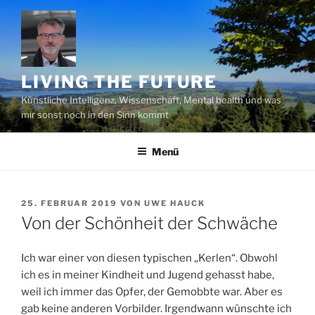
Zum
Inhalt
springen
LIVING THE FUTURE
Künstliche Intelligenz, Wissenschaft, Mental health und was
mir sonst noch in den Sinn kommt
Menü
VERÖFFENTLICHT
25. FEBRUAR 2019
VON
UWE HAUCK
AM
Von der Schönheit der Schwäche
Ich war einer von diesen typischen „Kerlen“. Obwohl
ich es in meiner Kindheit und Jugend gehasst habe,
weil ich immer das Opfer, der Gemobbte war. Aber es
gab keine anderen Vorbilder. Irgendwann wünschte ich