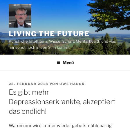
Zum
Inhalt
springen
LIVING THE FUTURE
Künstliche Intelligenz, Wissenschaft, Mental health und was
mir sonst noch in den Sinn kommt
Menü
VERÖFFENTLICHT
25. FEBRUAR 2018
VON
UWE HAUCK
AM
Es gibt mehr
Depressionserkrankte, akzeptiert
das endlich!
Warum nur wird immer wieder gebetsmühlenartig