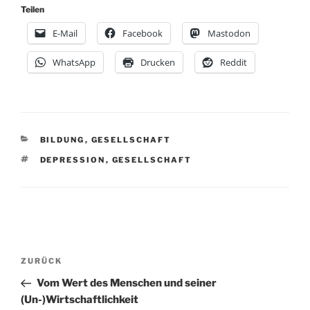
Teilen
E-Mail
Facebook
Mastodon
WhatsApp
Drucken
Reddit
KATEGORIEN
BILDUNG
,
GESELLSCHAFT
SCHLAGWÖRTER
DEPRESSION
,
GESELLSCHAFT
Beitragsnavigation
Vorheriger
ZURÜCK
Beitrag
Vom Wert des Menschen und seiner
(Un-)Wirtschaftlichkeit