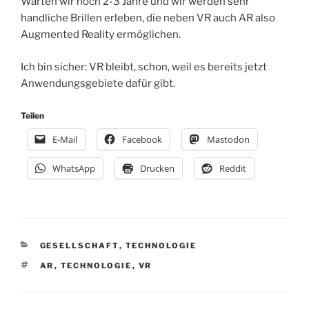
Warten wir noch 2-3 Jahre und wir werden sehr
handliche Brillen erleben, die neben VR auch AR also
Augmented Reality ermöglichen.
Ich bin sicher: VR bleibt, schon, weil es bereits jetzt
Anwendungsgebiete dafür gibt.
Teilen
E-Mail
Facebook
Mastodon
WhatsApp
Drucken
Reddit
KATEGORIEN
GESELLSCHAFT
,
TECHNOLOGIE
SCHLAGWÖRTER
AR
,
TECHNOLOGIE
,
VR