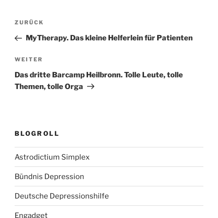
Beitragsnavigation
Vorheriger
ZURÜCK
Beitrag
MyTherapy. Das kleine Helferlein für Patienten
Nächster
WEITER
Beitrag
Das dritte Barcamp Heilbronn. Tolle Leute, tolle
Themen, tolle Orga
BLOGROLL
Astrodictium Simplex
Bündnis Depression
Deutsche Depressionshilfe
Engadget