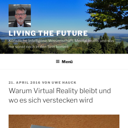
Zum
Inhalt
springen
LIVING THE FUTURE
Künstliche Intelligenz, Wissenschaft, Mental health und was
mir sonst noch in den Sinn kommt
Menü
VERÖFFENTLICHT
21. APRIL 2016
VON
UWE HAUCK
AM
Warum Virtual Reality bleibt und
wo es sich verstecken wird