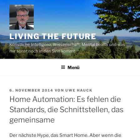
Zum
Inhalt
springen
LIVING THE FUTURE
Künstliche Intelligenz, Wissenschaft, Mental health und was
mir sonst noch in den Sinn kommt
Menü
VERÖFFENTLICHT
6. NOVEMBER 2014
VON
UWE HAUCK
AM
Home Automation: Es fehlen die
Standards, die Schnittstellen, das
gemeinsame
Der nächste Hype, das Smart Home. Aber wenn die