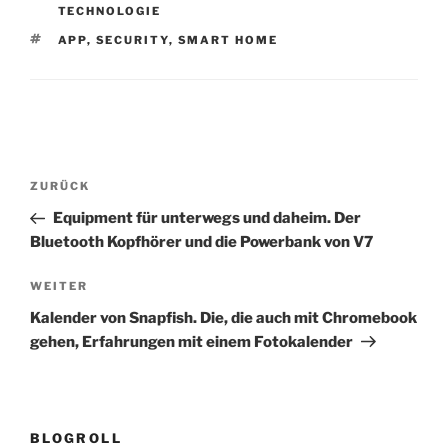
TECHNOLOGIE
SCHLAGWÖRTER
APP
,
SECURITY
,
SMART HOME
Beitragsnavigation
Vorheriger
ZURÜCK
Beitrag
Equipment für unterwegs und daheim. Der
Bluetooth Kopfhörer und die Powerbank von V7
Nächster
WEITER
Beitrag
Kalender von Snapfish. Die, die auch mit Chromebook
gehen, Erfahrungen mit einem Fotokalender
BLOGROLL