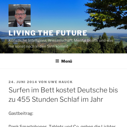
Zum
Inhalt
springen
LIVING THE FUTURE
Künstliche Intelligenz, Wissenschaft, Mental health und was
mir sonst noch in den Sinn kommt
Menü
VERÖFFENTLICHT
24. JUNI 2014
VON
UWE HAUCK
AM
Surfen im Bett kostet Deutsche bis
zu 455 Stunden Schlaf im Jahr
Gastbeitrag:
Dank Smartphones, Tablets und Co. gehen die Lichter