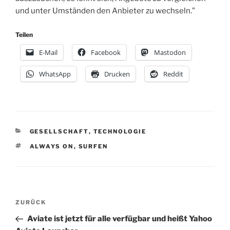
und unter Umständen den Anbieter zu wechseln.”
Teilen
E-Mail
Facebook
Mastodon
WhatsApp
Drucken
Reddit
KATEGORIEN
GESELLSCHAFT
,
TECHNOLOGIE
SCHLAGWÖRTER
ALWAYS ON
,
SURFEN
Beitragsnavigation
Vorheriger
ZURÜCK
Beitrag
Aviate ist jetzt für alle verfügbar und heißt Yahoo