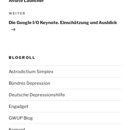
Aviate Launcher
Nächster
WEITER
Beitrag
Die Google I/O Keynote. Einschätzung und Ausblick
BLOGROLL
Astrodictium Simplex
Bündnis Depression
Deutsche Depressionshilfe
Engadget
GWUP Blog
Komoot