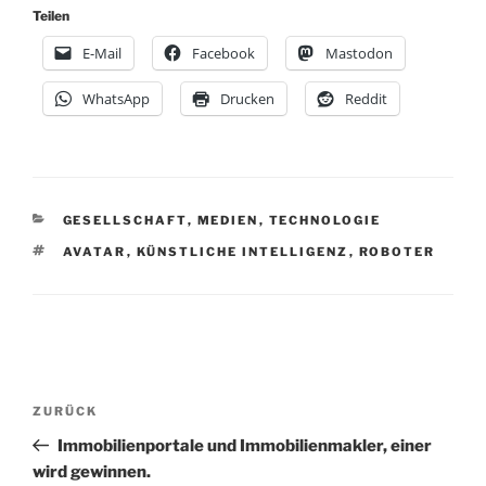
Teilen
E-Mail
Facebook
Mastodon
WhatsApp
Drucken
Reddit
KATEGORIEN
GESELLSCHAFT
,
MEDIEN
,
TECHNOLOGIE
SCHLAGWÖRTER
AVATAR
,
KÜNSTLICHE INTELLIGENZ
,
ROBOTER
Beitragsnavigation
Vorheriger
ZURÜCK
Beitrag
Immobilienportale und Immobilienmakler, einer
wird gewinnen.