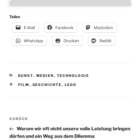
Teilen
E-Mail
Facebook
Mastodon
WhatsApp
Drucken
Reddit
KATEGORIEN
KUNST
,
MEDIEN
,
TECHNOLOGIE
SCHLAGWÖRTER
FILM
,
GESCHICHTE
,
LEGO
Beitragsnavigation
Vorheriger
ZURÜCK
Beitrag
Warum wir oft nicht unsere volle Leistung bringen
dürfen und ein Weg aus dem Dilemma