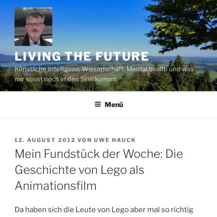
Zum
Inhalt
springen
LIVING THE FUTURE
Künstliche Intelligenz, Wissenschaft, Mental health und was
mir sonst noch in den Sinn kommt
Menü
VERÖFFENTLICHT
12. AUGUST 2012
VON
UWE HAUCK
AM
Mein Fundstück der Woche: Die
Geschichte von Lego als
Animationsfilm
Da haben sich die Leute von Lego aber mal so richtig