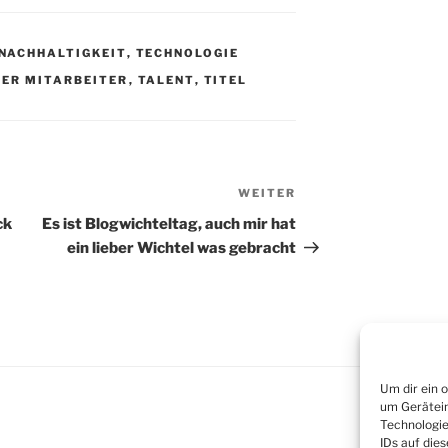
NACHHALTIGKEIT
,
TECHNOLOGIE
ER MITARBEITER
,
TALENT
,
TITEL
WEITER
Nächster
Beitrag
ck
Es ist Blogwichteltag, auch mir hat
ein lieber Wichtel was gebracht
Um dir ein 
um Gerätein
Technologie
IDs auf die