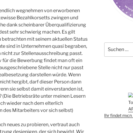
endlich wegnehmen von erworbenen
n gewisse Bezahlkorsetts zwingen und
che dank scheinbarer Überqualifizierung
dest sehr schwierig machen. Es gilt
 betrachten mit seinem aktuellen Status
Suchen
nte sind in Unternehmen quasi begraben,
nach:
 nicht zur Stellenausschreibung passt.
 für die Bewerbung findet man oft ein
 ausgeschriebene Stelle nicht nur passt
dealbesetzung darstellen würde. Wenn
nicht hergibt, darf dieser Person dann
enn sie selbst damit einverstanden ist,
 (Die Betriebsräte unter meinen Lesern
eich wieder nach dem elterlich
des Mitarbeiters vor sich selbst)
Ihr findet mic
ch neues zu probieren, vertraut auch
zung desjenigen, der sich bewirbt. Wir