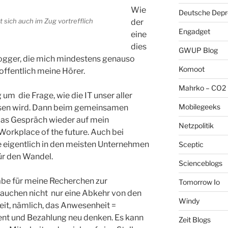
Wie
Deutsche Depre
 sich auch im Zug vortrefflich
der
Engadget
eine
dies
GWUP Blog
Blogger, die mich mindestens genauso
Komoot
offentlich meine Hörer.
Mahrko – CO2 
 um die Frage, wie die IT unser aller
Mobilegeeks
ussen wird. Dann beim gemeinsamen
as Gespräch wieder auf mein
Netzpolitik
rkplace of the future. Auch bei
e eigentlich in den meisten Unternehmen
Sceptic
ür den Wandel.
Scienceblogs
e für meine Recherchen zur
Tomorrow Io
rauchen nicht nur eine Abkehr von den
Windy
it, nämlich, das Anwesenheit =
ent und Bezahlung neu denken. Es kann
Zeit Blogs