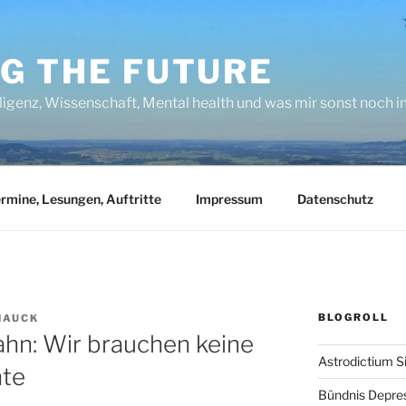
NG THE FUTURE
lligenz, Wissenschaft, Mental health und was mir sonst noch 
rmine, Lesungen, Auftritte
Impressum
Datenschutz
BLOGROLL
HAUCK
ahn: Wir brauchen keine
Astrodictium S
nte
Bündnis Depre