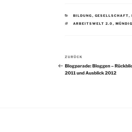
KATEGORIEN
BILDUNG
,
GESELLSCHAFT
,
SCHLAGWÖRTER
ARBEITSWELT 2.0
,
MÜNDIG
Beitragsnavigation
Vorheriger
ZURÜCK
Beitrag
Blogparade: Bloggen – Rückbli
2011 und Ausblick 2012