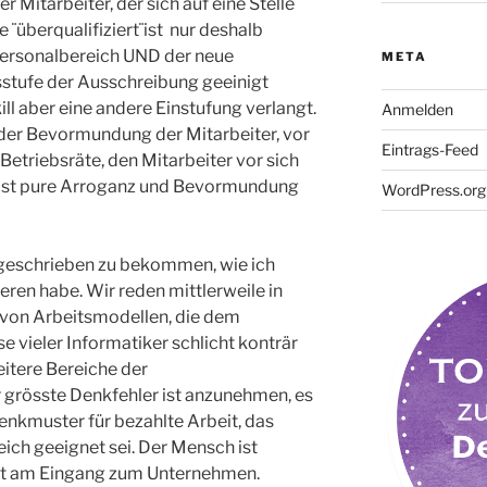
er Mitarbeiter, der sich auf eine Stelle
e ¨überqualifiziert¨ist nur deshalb
 Personalbereich UND der neue
META
tsstufe der Ausschreibung geeinigt
ill aber eine andere Einstufung verlangt.
Anmelden
r Bevormundung der Mitarbeiter, vor
Eintrags-Feed
Betriebsräte, den Mitarbeiter vor sich
s ist pure Arroganz und Bevormundung
WordPress.org
orgeschrieben zu bekommen, wie ich
eren habe. Wir reden mittlerweile in
T von Arbeitsmodellen, die dem
 vieler Informatiker schlicht konträr
eitere Bereiche der
 grösste Denkfehler ist anzunehmen, es
enkmuster für bezahlte Arbeit, das
ich geeignet sei. Der Mensch ist
cht am Eingang zum Unternehmen.