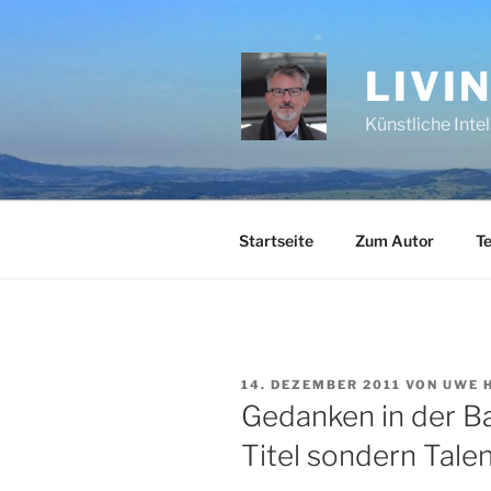
Zum
Inhalt
springen
LIVI
Künstliche Inte
Startseite
Zum Autor
Te
VERÖFFENTLICHT
14. DEZEMBER 2011
VON
UWE 
AM
Gedanken in der B
Titel sondern Tale