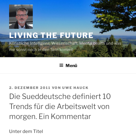
Zum
Inhalt
springen
LIVING THE FUTURE
Künstliche Intelligenz, Wissenschaft, Mental health und was
mir sonst noch in den Sinn kommt
Menü
VERÖFFENTLICHT
2. DEZEMBER 2011
VON
UWE HAUCK
AM
Die Sueddeutsche definiert 10
Trends für die Arbeitswelt von
morgen. Ein Kommentar
Unter dem Titel