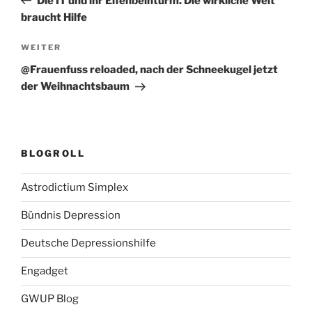
Die IT und ihr Elfenbeinturm. Die wirkliche Welt
braucht Hilfe
Nächster
WEITER
Beitrag
@Frauenfuss reloaded, nach der Schneekugel jetzt
der Weihnachtsbaum
BLOGROLL
Astrodictium Simplex
Bündnis Depression
Deutsche Depressionshilfe
Engadget
GWUP Blog