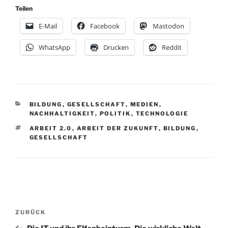
Teilen
E-Mail
Facebook
Mastodon
WhatsApp
Drucken
Reddit
KATEGORIEN
BILDUNG
,
GESELLSCHAFT
,
MEDIEN
,
NACHHALTIGKEIT
,
POLITIK
,
TECHNOLOGIE
SCHLAGWÖRTER
ARBEIT 2.0
,
ARBEIT DER ZUKUNFT
,
BILDUNG
,
GESELLSCHAFT
Beitragsnavigation
Vorheriger
ZURÜCK
Beitrag