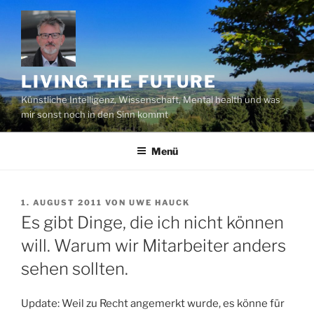
Zum
Inhalt
springen
LIVING THE FUTURE
Künstliche Intelligenz, Wissenschaft, Mental health und was
mir sonst noch in den Sinn kommt
Menü
VERÖFFENTLICHT
1. AUGUST 2011
VON
UWE HAUCK
AM
Es gibt Dinge, die ich nicht können
will. Warum wir Mitarbeiter anders
sehen sollten.
Update: Weil zu Recht angemerkt wurde, es könne für