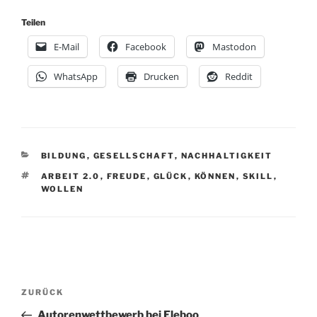
Teilen
E-Mail
Facebook
Mastodon
WhatsApp
Drucken
Reddit
KATEGORIEN
BILDUNG
,
GESELLSCHAFT
,
NACHHALTIGKEIT
SCHLAGWÖRTER
ARBEIT 2.0
,
FREUDE
,
GLÜCK
,
KÖNNEN
,
SKILL
,
WOLLEN
Beitragsnavigation
Vorheriger
ZURÜCK
Beitrag
Autorenwettbewerb bei Eleboo