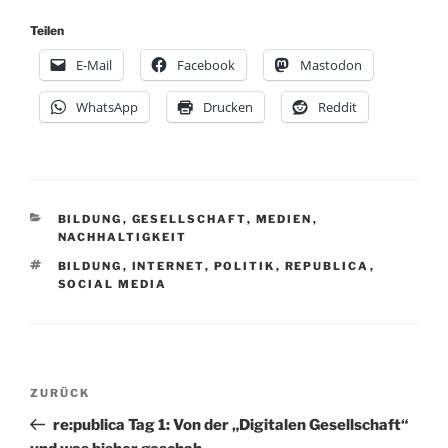
Teilen
E-Mail
Facebook
Mastodon
WhatsApp
Drucken
Reddit
KATEGORIEN
BILDUNG
,
GESELLSCHAFT
,
MEDIEN
,
NACHHALTIGKEIT
SCHLAGWÖRTER
BILDUNG
,
INTERNET
,
POLITIK
,
REPUBLICA
,
SOCIAL MEDIA
Beitragsnavigation
Vorheriger
ZURÜCK
Beitrag
re:publica Tag 1: Von der „Digitalen Gesellschaft“