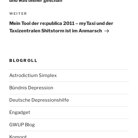
und was bisher geschah
Nächster
WEITER
Beitrag
Mein Tool der re:publica 2011 – myTaxi und der
Taxizentralen Shitstorm ist im Anmarsch
BLOGROLL
Astrodictium Simplex
Bündnis Depression
Deutsche Depressionshilfe
Engadget
GWUP Blog
Komoot