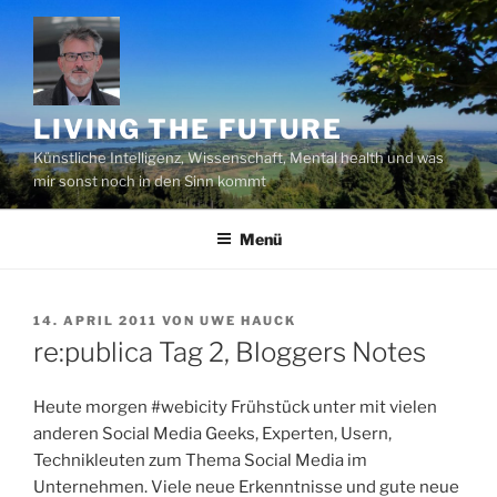
Zum
Inhalt
springen
LIVING THE FUTURE
Künstliche Intelligenz, Wissenschaft, Mental health und was
mir sonst noch in den Sinn kommt
Menü
VERÖFFENTLICHT
14. APRIL 2011
VON
UWE HAUCK
AM
re:publica Tag 2, Bloggers Notes
Heute morgen #webicity Frühstück unter mit vielen
anderen Social Media Geeks, Experten, Usern,
Technikleuten zum Thema Social Media im
Unternehmen. Viele neue Erkenntnisse und gute neue