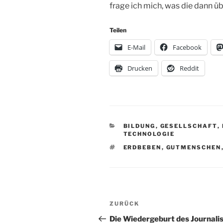
frage ich mich, was die dann ü
Teilen
E-Mail
Facebook
Drucken
Reddit
KATEGORIEN
BILDUNG
,
GESELLSCHAFT
,
TECHNOLOGIE
SCHLAGWÖRTER
ERDBEBEN
,
GUTMENSCHEN
Beitragsnavigation
Vorheriger
ZURÜCK
Beitrag
Die Wiedergeburt des Journal