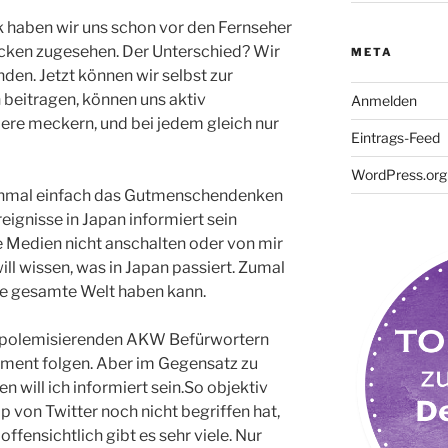
 haben wir uns schon vor den Fernseher
cken zugesehen. Der Unterschied? Wir
META
en. Jetzt können wir selbst zur
 beitragen, können uns aktiv
Anmelden
dere meckern, und bei jedem gleich nur
Eintrags-Feed
WordPress.org
nchmal einfach das Gutmenschendenken
eignisse in Japan informiert sein
ie Medien nicht anschalten oder von mir
ill wissen, was in Japan passiert. Zumal
ie gesamte Welt haben kann.
n polemisierenden AKW Befürwortern
ent folgen. Aber im Gegensatz zu
will ich informiert sein.So objektiv
p von Twitter noch nicht begriffen hat,
ffensichtlich gibt es sehr viele. Nur