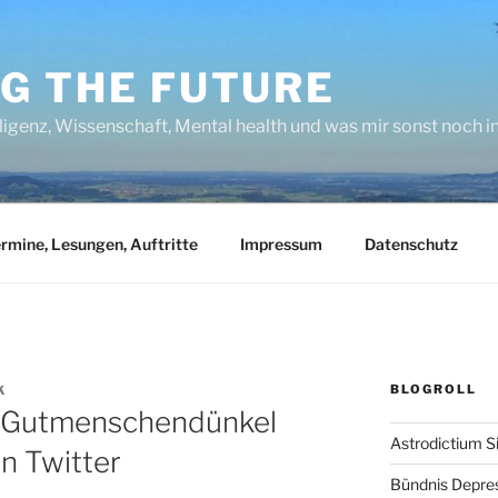
NG THE FUTURE
lligenz, Wissenschaft, Mental health und was mir sonst noch 
rmine, Lesungen, Auftritte
Impressum
Datenschutz
BLOGROLL
K
, Gutmenschendünkel
Astrodictium S
on Twitter
Bündnis Depre