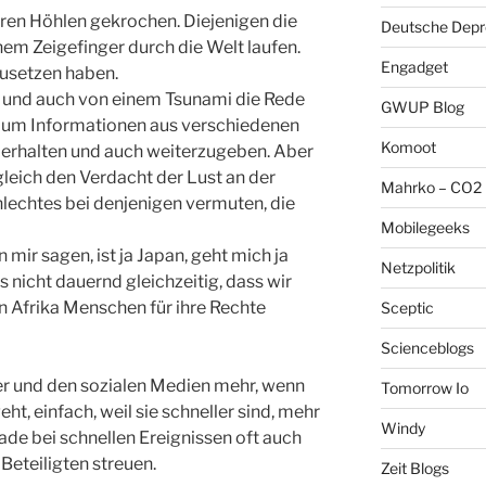
hren Höhlen gekrochen. Diejenigen die
Deutsche Depre
em Zeigefinger durch die Welt laufen.
Engadget
usetzen haben.
 und auch von einem Tsunami die Rede
GWUP Blog
er, um Informationen aus verschiedenen
Komoot
u erhalten und auch weiterzugeben. Aber
gleich den Verdacht der Lust an der
Mahrko – CO2 
hlechtes bei denjenigen vermuten, die
Mobilegeeks
 mir sagen, ist ja Japan, geht mich ja
Netzpolitik
s nicht dauernd gleichzeitig, dass wir
n Afrika Menschen für ihre Rechte
Sceptic
Scienceblogs
ter und den sozialen Medien mehr, wenn
Tomorrow Io
ht, einfach, weil sie schneller sind, mehr
Windy
ade bei schnellen Ereignissen oft auch
 Beteiligten streuen.
Zeit Blogs