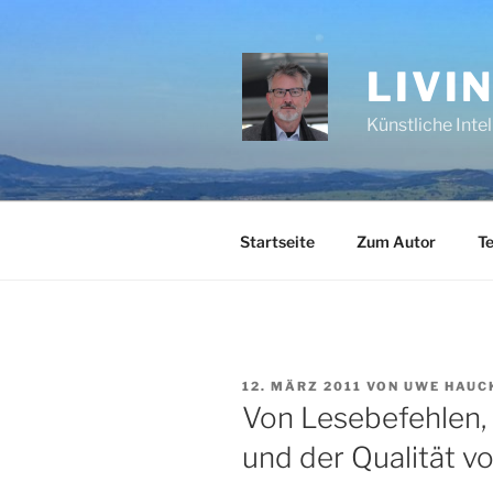
Zum
Inhalt
springen
LIVI
Künstliche Inte
Startseite
Zum Autor
Te
VERÖFFENTLICHT
12. MÄRZ 2011
VON
UWE HAUC
AM
Von Lesebefehlen
und der Qualität v