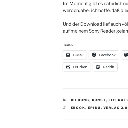
Im Moment gibt es natürlich nur
werden, aber ich hoffe, daß die
Und der Download lief auch völ
auf meinem Sony Reader gela
Teilen
E-Mail
Facebook
Drucken
Reddit
KATEGORIEN
BILDUNG
,
KUNST
,
LITERAT
SCHLAGWÖRTER
EBOOK
,
EPIDU
,
VERLAG 2.0