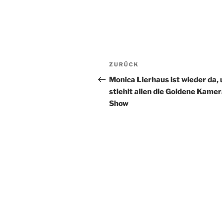
Beitragsnavigation
Vorheriger
ZURÜCK
Beitrag
Monica Lierhaus ist wieder da,
stiehlt allen die Goldene Kame
Show