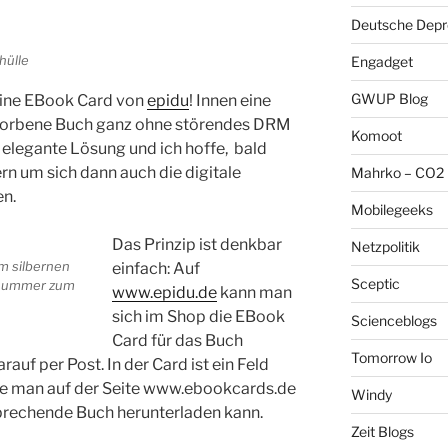
Deutsche Depre
hülle
Engadget
GWUP Blog
eine EBook Card von
epidu
! Innen eine
erworbene Buch ganz ohne störendes DRM
Komoot
h elegante Lösung und ich hoffe, bald
rn um sich dann auch die digitale
Mahrko – CO2 
en.
Mobilegeeks
Das Prinzip ist denkbar
Netzpolitik
m silbernen
einfach: Auf
Sceptic
chnummer zum
www.epidu.de
kann man
sich im Shop die EBook
Scienceblogs
Card für das Buch
Tomorrow Io
uf per Post. In der Card ist ein Feld
die man auf der Seite www.ebookcards.de
Windy
sprechende Buch herunterladen kann.
Zeit Blogs