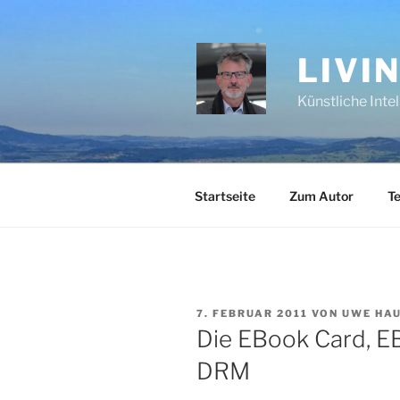
Zum
Inhalt
springen
LIVI
Künstliche Inte
Startseite
Zum Autor
Te
VERÖFFENTLICHT
7. FEBRUAR 2011
VON
UWE HA
AM
Die EBook Card, E
DRM