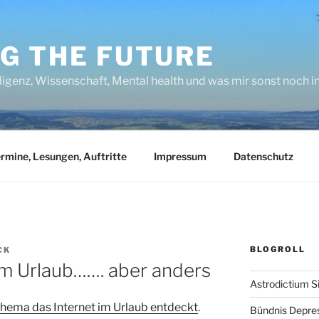
NG THE FUTURE
lligenz, Wissenschaft, Mental health und was mir sonst noch 
rmine, Lesungen, Auftritte
Impressum
Datenschutz
BLOGROLL
CK
 im Urlaub……. aber anders
Astrodictium S
thema das Internet im Urlaub entdeckt
.
Bündnis Depre