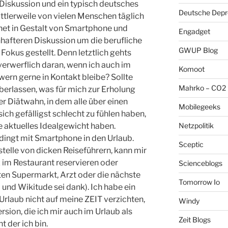
Diskussion und ein typisch deutsches
Deutsche Depre
tlerweile von vielen Menschen täglich
net in Gestalt von Smartphone und
Engadget
nhafteren Diskussion um die berufliche
GWUP Blog
 Fokus gestellt. Denn letztlich gehts
erwerflich daran, wenn ich auch im
Komoot
wern gerne in Kontakt bleibe? Sollte
Mahrko – CO2 
berlassen, was für mich zur Erholung
der Diätwahn, in dem alle über einen
Mobilegeeks
h gefälligst schlecht zu fühlen haben,
Netzpolitik
e aktuelles Idealgewicht haben.
bedingt mit Smartphone in den Urlaub.
Sceptic
elle von dicken Reiseführern, kann mir
z im Restaurant reservieren oder
Scienceblogs
ten Supermarkt, Arzt oder die nächste
Tomorrow Io
und Wikitude sei dank). Ich habe ein
Urlaub nicht auf meine ZEIT verzichten,
Windy
rsion, die ich mir auch im Urlaub als
Zeit Blogs
 der ich bin.