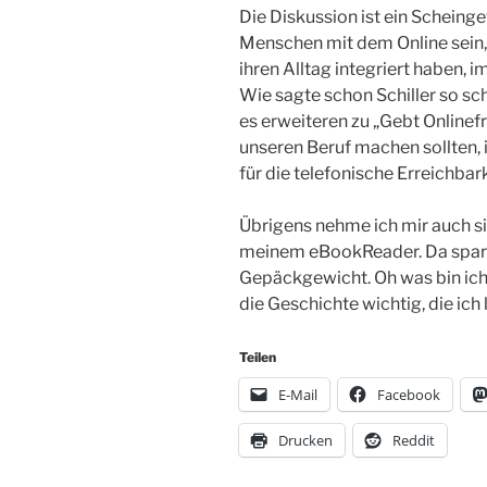
Die Diskussion ist ein Scheinge
Menschen mit dem Online sein, m
ihren Alltag integriert haben,
Wie sagte schon Schiller so sc
es erweiteren zu „Gebt Onlinefr
unseren Beruf machen sollten, 
für die telefonische Erreichbarke
Übrigens nehme ich mir auch s
meinem eBookReader. Da spar 
Gepäckgewicht. Oh was bin ich e
die Geschichte wichtig, die ich 
Teilen
E-Mail
Facebook
Drucken
Reddit