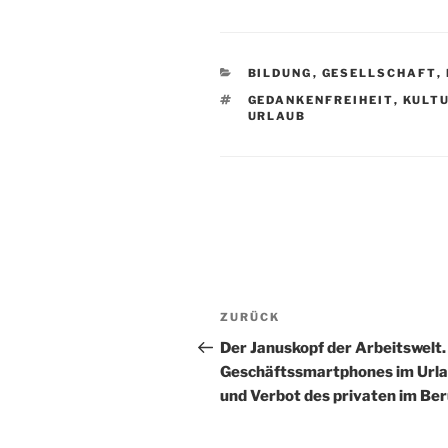
KATEGORIEN
BILDUNG
,
GESELLSCHAFT
,
SCHLAGWÖRTER
GEDANKENFREIHEIT
,
KULT
URLAUB
Beitragsnavigation
Vorheriger
ZURÜCK
Beitrag
Der Januskopf der Arbeitswelt.
Geschäftssmartphones im Url
und Verbot des privaten im Ber