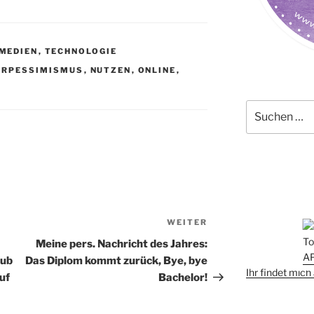
MEDIEN
,
TECHNOLOGIE
URPESSIMISMUS
,
NUTZEN
,
ONLINE
,
Suchen
nach:
WEITER
Nächster
Beitrag
Meine pers. Nachricht des Jahres:
aub
Das Diplom kommt zurück, Bye, bye
Ihr findet mic
uf
Bachelor!