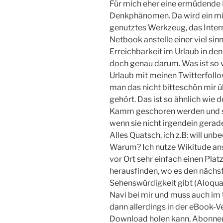
Für mich eher eine ermüdende 
Denkphänomen. Da wird ein mit
genutztes Werkzeug, das Inter
Netbook anstelle einer viel sin
Erreichbarkeit im Urlaub in den
doch genau darum. Was ist so v
Urlaub mit meinen Twitterfollo
man das nicht bitteschön mir ü
gehört. Das ist so ähnlich wie 
Kamm geschoren werden und sic
wenn sie nicht irgendein gerad
Alles Quatsch, ich z.B: will un
Warum? Ich nutze Wikitude anst
vor Ort sehr einfach einen Plat
herausfinden, wo es den nächs
Sehenswürdigkeit gibt (Aloqua 
Navi bei mir und muss auch im 
dann allerdings in der eBook-Ve
Download holen kann, Abonnent