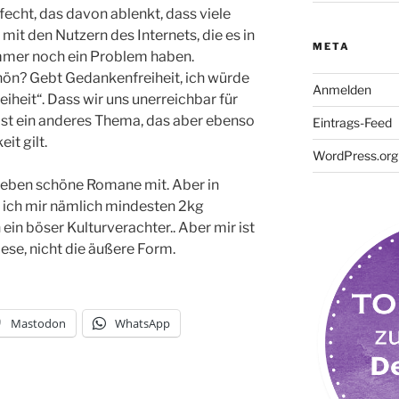
fecht, das davon ablenkt, dass viele
it den Nutzern des Internets, die es in
META
 immer noch ein Problem haben.
hön? Gebt Gedankenfreiheit, ich würde
Anmelden
eiheit“. Dass wir uns unerreichbar für
ist ein anderes Thema, das aber ebenso
Eintrags-Feed
it gilt.
WordPress.org
ieben schöne Romane mit. Aber in
ich mir nämlich mindesten 2kg
in böser Kulturverachter.. Aber mir ist
lese, nicht die äußere Form.
Mastodon
WhatsApp