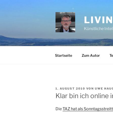
Zum
Inhalt
springen
LIVI
Künstliche Inte
Startseite
Zum Autor
Te
VERÖFFENTLICHT
1. AUGUST 2010
VON
UWE HAU
AM
Klar bin ich online
Die
TAZ hat als Sonntagsstreit