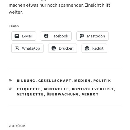
machen etwas nur noch spannender. Einsicht hilft
weiter.
Teilen
E-Mail
Facebook
Mastodon
WhatsApp
Drucken
Reddit
KATEGORIEN
BILDUNG
,
GESELLSCHAFT
,
MEDIEN
,
POLITIK
SCHLAGWÖRTER
ETIQUETTE
,
KONTROLLE
,
KONTROLLVERLUST
,
NETIQUETTE
,
ÜBERWACHUNG
,
VERBOT
Beitragsnavigation
Vorheriger
ZURÜCK