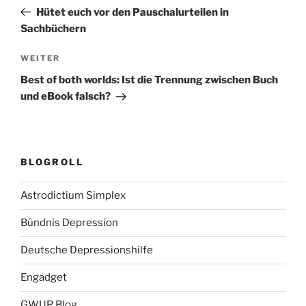
Beitrag
Hütet euch vor den Pauschalurteilen in
Sachbüchern
Nächster
WEITER
Beitrag
Best of both worlds: Ist die Trennung zwischen Buch
und eBook falsch?
BLOGROLL
Astrodictium Simplex
Bündnis Depression
Deutsche Depressionshilfe
Engadget
GWUP Blog