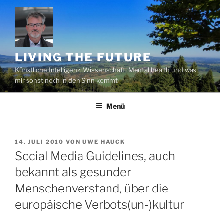
Zum
Inhalt
springen
LIVING THE FUTURE
Künstliche Intelligenz, Wissenschaft, Mental health und was
mir sonst noch in den Sinn kommt
Menü
VERÖFFENTLICHT
14. JULI 2010
VON
UWE HAUCK
AM
Social Media Guidelines, auch
bekannt als gesunder
Menschenverstand, über die
europäische Verbots(un-)kultur