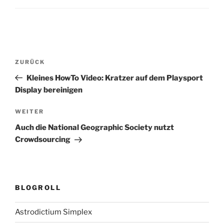
Beitragsnavigation
Vorheriger
ZURÜCK
Beitrag
Kleines HowTo Video: Kratzer auf dem Playsport
Display bereinigen
Nächster
WEITER
Beitrag
Auch die National Geographic Society nutzt
Crowdsourcing
BLOGROLL
Astrodictium Simplex