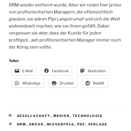
DRM wieder entfernt wurde. Aber wir reden hier ja hier
von proftorientierten Managern, die offensichtlich
glauben, sie wären Pipi Langstrumpf und sich die Welt
widewidewit machen, wie sie ihnen gefällt. Dabei
vergessen sie aber, dass der Kunde für jeden
profitgeil…aeh profitorientierten Manager immer noch
der König sein sollte.
Teilen
E-Mail
Facebook
Mastodon
WhatsApp
Drucken
Reddit
KATEGORIEN
GESELLSCHAFT
,
MEDIEN
,
TECHNOLOGIE
SCHLAGWÖRTER
DRM
,
EBOOK
,
MISSERFOLG
,
PDF
,
VERLAGE