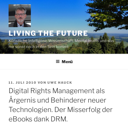
Zum
Inhalt
springen
LIVING THE FUTURE
Künstliche Intelligenz, Wissenschaft, Mental health und was
mir sonst noch in den Sinn kommt
Menü
VERÖFFENTLICHT
11. JULI 2010
VON
UWE HAUCK
AM
Digital Rights Management als
Ärgernis und Behinderer neuer
Technologien. Der Misserfolg der
eBooks dank DRM.