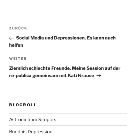
Beitragsnavigation
Vorheriger
ZURÜCK
Beitrag
Social Media und Depressionen. Es kann auch
helfen
Nächster
WEITER
Beitrag
Ziemlich schlechte Freunde. Meine Session auf der
re-publica gemeinsam mit Kati Krause
BLOGROLL
Astrodictium Simplex
Bündnis Depression