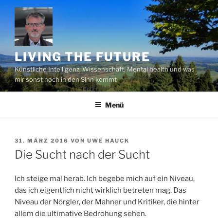
Zum
Inhalt
springen
LIVING THE FUTURE
Künstliche Intelligenz, Wissenschaft, Mental health und was
mir sonst noch in den Sinn kommt
Menü
VERÖFFENTLICHT
31. MÄRZ 2016
VON
UWE HAUCK
AM
Die Sucht nach der Sucht
Ich steige mal herab. Ich begebe mich auf ein Niveau,
das ich eigentlich nicht wirklich betreten mag. Das
Niveau der Nörgler, der Mahner und Kritiker, die hinter
allem die ultimative Bedrohung sehen.