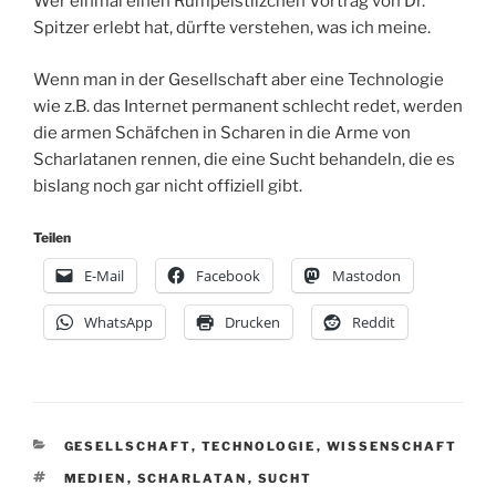
Wer einmal einen Rumpelstilzchen Vortrag von Dr.
Spitzer erlebt hat, dürfte verstehen, was ich meine.
Wenn man in der Gesellschaft aber eine Technologie
wie z.B. das Internet permanent schlecht redet, werden
die armen Schäfchen in Scharen in die Arme von
Scharlatanen rennen, die eine Sucht behandeln, die es
bislang noch gar nicht offiziell gibt.
Teilen
E-Mail
Facebook
Mastodon
WhatsApp
Drucken
Reddit
KATEGORIEN
GESELLSCHAFT
,
TECHNOLOGIE
,
WISSENSCHAFT
SCHLAGWÖRTER
MEDIEN
,
SCHARLATAN
,
SUCHT