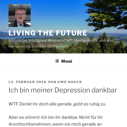
Zum
Inhalt
springen
LIVING THE FUTURE
Künstliche Intelligenz, Wissenschaft, Mental health und was
mir sonst noch in den Sinn kommt
Menü
VERÖFFENTLICHT
13. FEBRUAR 2016
VON
UWE HAUCK
AM
Ich bin meiner Depression dankbar
WTF. Denkt ihr doch alle gerade, gebt es ruhig zu.
Aber es stimmt. Ich bin ihr dankbar. Nicht für ihr
Arschlochbenehmen, wenn sie mich gerade an