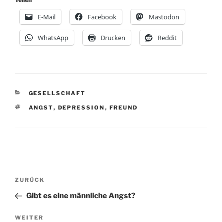
E-Mail
Facebook
Mastodon
WhatsApp
Drucken
Reddit
KATEGORIEN
GESELLSCHAFT
SCHLAGWÖRTER
ANGST
,
DEPRESSION
,
FREUND
Beitragsnavigation
Vorheriger
ZURÜCK
Beitrag
Gibt es eine männliche Angst?
Nächster
WEITER