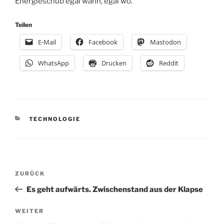
Energieschub egal wann, egal wo.
Teilen
E-Mail
Facebook
Mastodon
WhatsApp
Drucken
Reddit
KATEGORIEN
TECHNOLOGIE
Beitragsnavigation
Vorheriger
ZURÜCK
Beitrag
Es geht aufwärts. Zwischenstand aus der Klapse
Nächster
WEITER