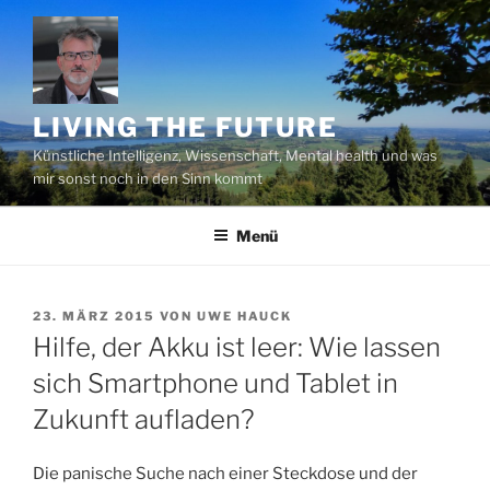
Zum
Inhalt
springen
LIVING THE FUTURE
Künstliche Intelligenz, Wissenschaft, Mental health und was
mir sonst noch in den Sinn kommt
Menü
VERÖFFENTLICHT
23. MÄRZ 2015
VON
UWE HAUCK
AM
Hilfe, der Akku ist leer: Wie lassen
sich Smartphone und Tablet in
Zukunft aufladen?
Die panische Suche nach einer Steckdose und der