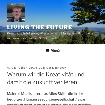
Zum
Inhalt
springen
LIVING THE FUTURE
Künstliche Intelligenz, Wissenschaft, Mental health und was
mir sonst noch in den Sinn kommt
Menü
VERÖFFENTLICHT
4. OKTOBER 2014
VON
UWE HAUCK
AM
Warum wir die Kreativität und
damit die Zukunft verlieren
Malerei, Musik, Literatur. Alles Skills, die in der
heutigen „Humanressourcengesellschaft“ zwar