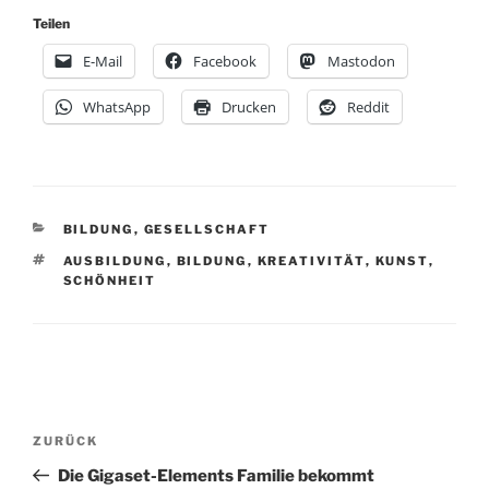
Teilen
E-Mail
Facebook
Mastodon
WhatsApp
Drucken
Reddit
KATEGORIEN
BILDUNG
,
GESELLSCHAFT
SCHLAGWÖRTER
AUSBILDUNG
,
BILDUNG
,
KREATIVITÄT
,
KUNST
,
SCHÖNHEIT
Beitragsnavigation
Vorheriger
ZURÜCK
Beitrag
Die Gigaset-Elements Familie bekommt