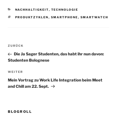
KATEGORIEN
NACHHALTIGKEIT
,
TECHNOLOGIE
SCHLAGWÖRTER
PRODUKTZYKLEN
,
SMARTPHONE
,
SMARTWATCH
Beitragsnavigation
Vorheriger
ZURÜCK
Beitrag
Die Ja Sager Studenten, das habt ihr nun davon:
Studenten Bolognese
Nächster
WEITER
Beitrag
Mein Vortrag zu Work Life Integration beim Meet
and Chill am 22. Sept.
BLOGROLL