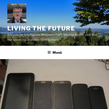
Zum
Inhalt
springen
LIVING THE FUTURE
Künstliche Intelligenz, Wissenschaft, Mental health und was
mir sonst noch in den Sinn kommt
Menü