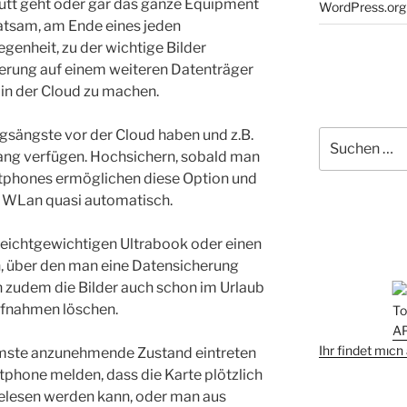
utt geht oder gar das ganze Equipment
WordPress.org
ratsam, am Ende eines jeden
genheit, zu der wichtige Bilder
herung auf einem weiteren Datenträger
 in der Cloud zu machen.
ungsängste vor der Cloud haben und z.B.
Suchen
nach:
ang verfügen. Hochsichern, sobald man
tphones ermöglichen diese Option und
m WLan quasi automatisch.
 leichtgewichtigen Ultrabook oder einen
, über den man eine Datensicherung
 zudem die Bilder auch schon im Urlaub
Aufnahmen löschen.
Ihr findet mic
immste anzunehmende Zustand eintreten
phone melden, dass die Karte plötzlich
elesen werden kann, oder man aus