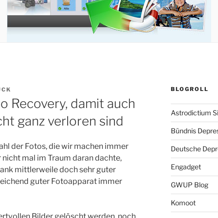
BLOGROLL
UCK
 Recovery, damit auch
Astrodictium S
cht ganz verloren sind
Bündnis Depre
hl der Fotos, die wir machen immer
Deutsche Depre
r nicht mal im Traum daran dachte,
Engadget
ank mittlerweile doch sehr guter
eichend guter Fotoapparat immer
GWUP Blog
Komoot
rtvollen Bilder gelöscht werden, noch