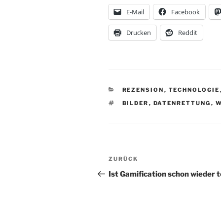
E-Mail
Facebook
Drucken
Reddit
KATEGORIEN
REZENSION
,
TECHNOLOGIE
SCHLAGWÖRTER
BILDER
,
DATENRETTUNG
,
W
Beitragsnavigation
Vorheriger
ZURÜCK
Beitrag
Ist Gamification schon wieder t