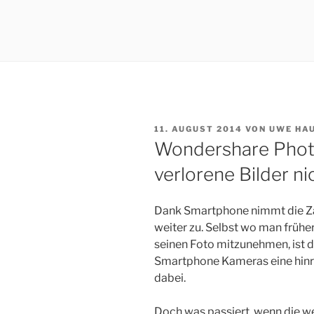
VERÖFFENTLICHT
11. AUGUST 2014
VON
UWE HA
AM
Wondershare Photo
verlorene Bilder ni
Dank Smartphone nimmt die Za
weiter zu. Selbst wo man frühe
seinen Foto mitzunehmen, ist d
Smartphone Kameras eine hinr
dabei.
Doch was passiert, wenn die we