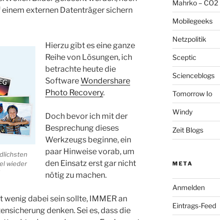
Mahrko – CO2 
f einem externen Datenträger sichern
Mobilegeeks
Netzpolitik
Hierzu gibt es eine ganze
Reihe von Lösungen, ich
Sceptic
betrachte heute die
Scienceblogs
Software
Wondershare
Photo Recovery
.
Tomorrow Io
Windy
Doch bevor ich mit der
Besprechung dieses
Zeit Blogs
Werkzeugs beginne, ein
paar Hinweise vorab, um
dlichsten
den Einsatz erst gar nicht
el wieder
META
nötig zu machen.
Anmelden
 wenig dabei sein sollte, IMMER an
Eintrags-Feed
ensicherung denken. Sei es, dass die