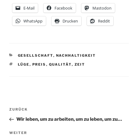
E-Mail
Facebook
Mastodon
WhatsApp
Drucken
Reddit
KATEGORIEN
GESELLSCHAFT
,
NACHHALTIGKEIT
SCHLAGWÖRTER
LÜGE
,
PREIS
,
QUALITÄT
,
ZEIT
Beitragsnavigation
Vorheriger
ZURÜCK
Beitrag
Wir leben, um zu arbeiten, um zu leben, um zu…
Nächster
WEITER