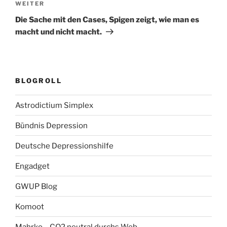
Nächster
WEITER
Beitrag
Die Sache mit den Cases, Spigen zeigt, wie man es
macht und nicht macht.
BLOGROLL
Astrodictium Simplex
Bündnis Depression
Deutsche Depressionshilfe
Engadget
GWUP Blog
Komoot
Mahrko – CO2 neutral durchs Web