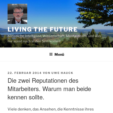
Zum
Inhalt
springen
LIVING THE FUTURE
Künstliche Intelligenz, Wissenschaft, Mental health und was
mir sonst noch in den Sinn kommt
Menü
VERÖFFENTLICHT
22. FEBRUAR 2014
VON
UWE HAUCK
AM
Die zwei Reputationen des
Mitarbeiters. Warum man beide
kennen sollte.
Viele denken, das Ansehen, die Kenntnisse ihres