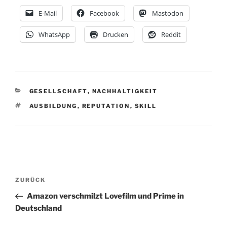
E-Mail
Facebook
Mastodon
WhatsApp
Drucken
Reddit
KATEGORIEN
GESELLSCHAFT
,
NACHHALTIGKEIT
SCHLAGWÖRTER
AUSBILDUNG
,
REPUTATION
,
SKILL
Beitragsnavigation
Vorheriger
ZURÜCK
Beitrag
Amazon verschmilzt Lovefilm und Prime in
Deutschland