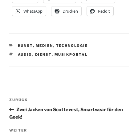
WhatsApp
Drucken
Reddit
KATEGORIEN
KUNST
,
MEDIEN
,
TECHNOLOGIE
SCHLAGWÖRTER
AUDIO
,
DIENST
,
MUSIKPORTAL
Beitragsnavigation
Vorheriger
ZURÜCK
Beitrag
Zwei Jacken von Scottevest, Smartwear für den
Geek!
Nächster
WEITER