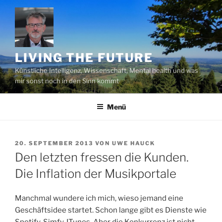
Zum
Inhalt
springen
LIVING THE FUTURE
Künstliche Intelligenz, Wissenschaft, Mental health und was
mir sonst noch in den Sinn kommt
Menü
VERÖFFENTLICHT
20. SEPTEMBER 2013
VON
UWE HAUCK
AM
Den letzten fressen die Kunden.
Die Inflation der Musikportale
Manchmal wundere ich mich, wieso jemand eine
Geschäftsidee startet. Schon lange gibt es Dienste wie