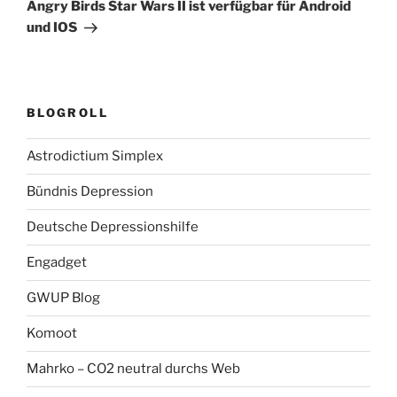
Beitrag
Angry Birds Star Wars II ist verfügbar für Android
und IOS
BLOGROLL
Astrodictium Simplex
Bündnis Depression
Deutsche Depressionshilfe
Engadget
GWUP Blog
Komoot
Mahrko – CO2 neutral durchs Web