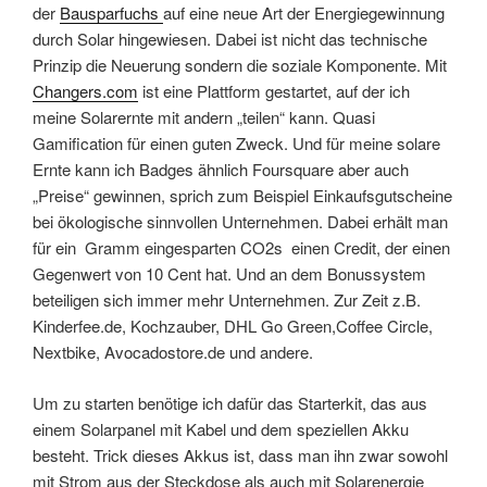
der
Bausparfuchs
auf eine neue Art der Energiegewinnung
durch Solar hingewiesen. Dabei ist nicht das technische
Prinzip die Neuerung sondern die soziale Komponente. Mit
Changers.com
ist eine Plattform gestartet, auf der ich
meine Solarernte mit andern „teilen“ kann. Quasi
Gamification für einen guten Zweck. Und für meine solare
Ernte kann ich Badges ähnlich Foursquare aber auch
„Preise“ gewinnen, sprich zum Beispiel Einkaufsgutscheine
bei ökologische sinnvollen Unternehmen. Dabei erhält man
für ein Gramm eingesparten CO2s einen Credit, der einen
Gegenwert von 10 Cent hat. Und an dem Bonussystem
beteiligen sich immer mehr Unternehmen. Zur Zeit z.B.
Kinderfee.de, Kochzauber, DHL Go Green,Coffee Circle,
Nextbike, Avocadostore.de und andere.
Um zu starten benötige ich dafür das Starterkit, das aus
einem Solarpanel mit Kabel und dem speziellen Akku
besteht. Trick dieses Akkus ist, dass man ihn zwar sowohl
mit Strom aus der Steckdose als auch mit Solarenergie