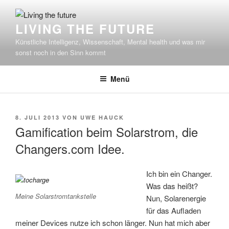
Zum
Inhalt
LIVING THE FUTURE
springen
Künstliche Intelligenz, Wissenschaft, Mental health und was mir
sonst noch in den Sinn kommt
Menü
VERÖFFENTLICHT
8. JULI 2013
VON
UWE HAUCK
AM
Gamification beim Solarstrom, die
Changers.com Idee.
Ich bin ein Changer.
Was das heißt?
Meine Solarstromtankstelle
Nun, Solarenergie
für das Aufladen
meiner Devices nutze ich schon länger. Nun hat mich aber