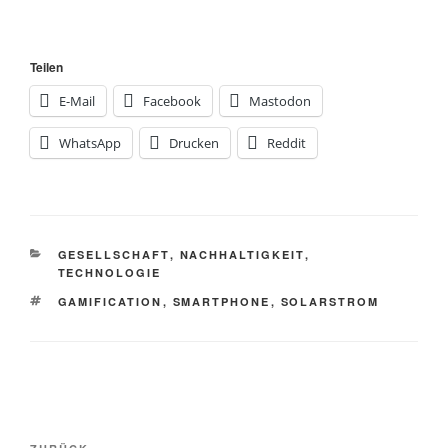
Teilen
E-Mail
Facebook
Mastodon
WhatsApp
Drucken
Reddit
KATEGORIEN
GESELLSCHAFT
,
NACHHALTIGKEIT
,
TECHNOLOGIE
SCHLAGWÖRTER
GAMIFICATION
,
SMARTPHONE
,
SOLARSTROM
Beitragsnavigation